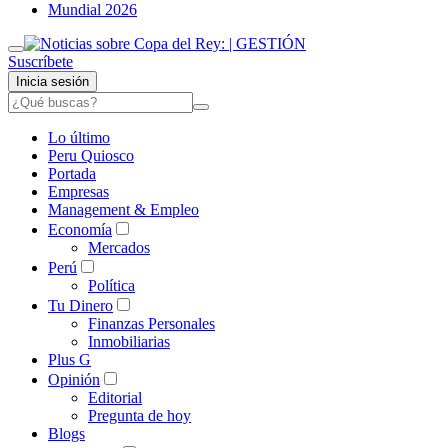
Mundial 2026
Suscríbete
Inicia sesión
Lo último
Peru Quiosco
Portada
Empresas
Management & Empleo
Economía
Mercados
Perú
Política
Tu Dinero
Finanzas Personales
Inmobiliarias
Plus G
Opinión
Editorial
Pregunta de hoy
Blogs