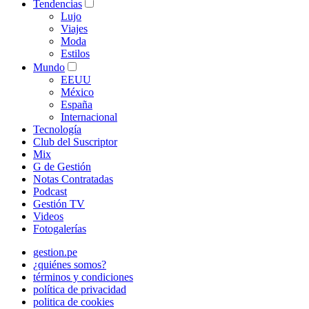
Tendencias
Lujo
Viajes
Moda
Estilos
Mundo
EEUU
México
España
Internacional
Tecnología
Club del Suscriptor
Mix
G de Gestión
Notas Contratadas
Podcast
Gestión TV
Videos
Fotogalerías
gestion.pe
¿quiénes somos?
términos y condiciones
política de privacidad
politica de cookies