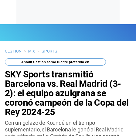
GESTION
>
MIX
>
SPORTS
Últimas Noticias
Añadir
Gestión
como fuente preferida en
Mi Bolsillo
SKY Sports transmitió
Respuestas
Barcelona vs. Real Madrid (3-
2): el equipo azulgrana se
Gente
coronó campeón de la Copa del
Vida Laboral
Rey 2024-25
Tendencias Mix
Con un golazo de Koundé en el tiempo
suplementario, el Barcelona le ganó al Real Madrid
Sports