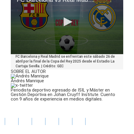
0
FC Barcelona y Real Madrid se enfrentan este sábado 26 de
seconds
abril por la final de la Copa del Rey 2025 desde el Estadio La
of
Cartuja Sevilla. | Crédito: GEC
30
SOBRE EL AUTOR
seconds
Andrés Manrique
Periodista deportivo egresado de ISIL y Máster en
Gestión Deportiva en Johan Cruyff Institute. Cuento
con 9 años de experiencia en medios digitales.