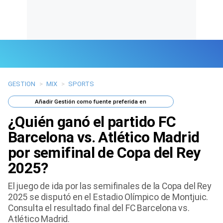
GESTION
>
MIX
>
SPORTS
Últimas Noticias
Añadir
Gestión
como fuente preferida en
Mi Bolsillo
¿Quién ganó el partido FC
Respuestas
Barcelona vs. Atlético Madrid
por semifinal de Copa del Rey
Gente
2025?
Vida Laboral
El juego de ida por las semifinales de la Copa del Rey
2025 se disputó en el Estadio Olímpico de Montjuic.
Tendencias Mix
Consulta el resultado final del FC Barcelona vs.
Atlético Madrid.
Sports