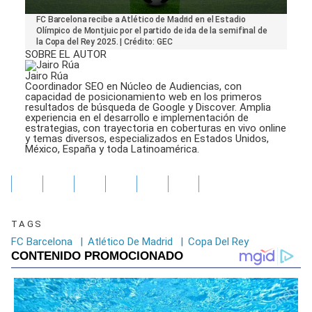
0
FC Barcelona recibe a Atlético de Madrid en el Estadio
seconds
Olímpico de Montjuic por el partido de ida de la semifinal de
of
la Copa del Rey 2025. | Crédito: GEC
30
SOBRE EL AUTOR
seconds
Jairo Rúa
Coordinador SEO en Núcleo de Audiencias, con
capacidad de posicionamiento web en los primeros
resultados de búsqueda de Google y Discover. Amplia
experiencia en el desarrollo e implementación de
estrategias, con trayectoria en coberturas en vivo online
y temas diversos, especializados en Estados Unidos,
México, España y toda Latinoamérica.
TAGS
FC Barcelona
|
Atlético De Madrid
|
Copa Del Rey