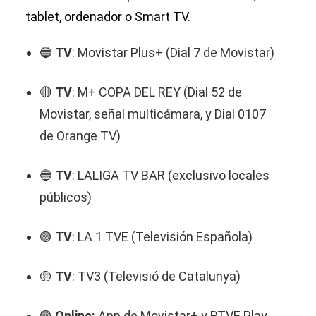
tablet, ordenador o Smart TV.
🔵
TV
: Movistar Plus+ (Dial 7 de Movistar)
🔴
TV
: M+ COPA DEL REY (Dial 52 de
Movistar, señal multicámara, y Dial 0107
de Orange TV)
🔵
TV
: LALIGA TV BAR (exclusivo locales
públicos)
🟢
TV
: LA 1 TVE (Televisión Española)
🟡
TV
: TV3 (Televisió de Catalunya)
🟣
Online:
App de Movistar+ y RTVE Play