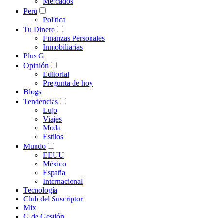
Mercados
Perú
Política
Tu Dinero
Finanzas Personales
Inmobiliarias
Plus G
Opinión
Editorial
Pregunta de hoy
Blogs
Tendencias
Lujo
Viajes
Moda
Estilos
Mundo
EEUU
México
España
Internacional
Tecnología
Club del Suscriptor
Mix
G de Gestión