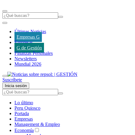
Últimas Noticias
Empresas G
Empresas
G de Gestión
Finanzas Personales
Newsletters
Mundial 2026
Suscríbete
Inicia sesión
Lo último
Peru Quiosco
Portada
Empresas
Management & Empleo
Economía