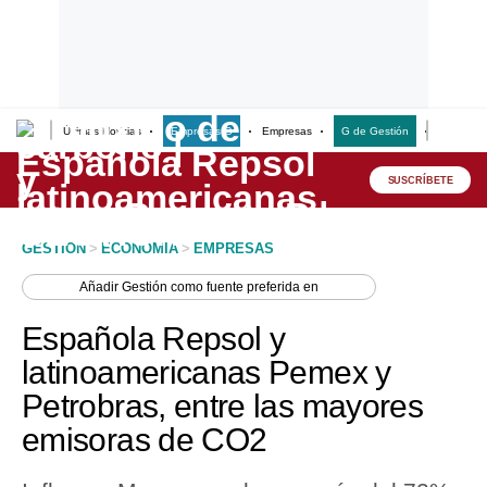
Últimas Noticias
Empresas G
Empresas
G de Gestión
Finanzas
Lo último
Peru Quiosco
SUSCRÍBETE
Portada
GESTION
>
ECONOMIA
>
EMPRESAS
Empresas
Añadir
Gestión
como fuente preferida en
Management & Empleo
Española Repsol y
Economía
latinoamericanas Pemex y
Petrobras, entre las mayores
Mercados
emisoras de CO2
Perú
Política