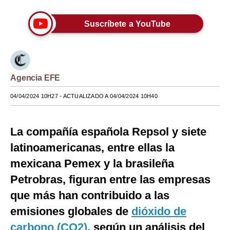
Moda
Suscríbete a YouTube
Estilos
Mundo
EEUU
Agencia EFE
04/04/2024 10H27
México
- ACTUALIZADO A 04/04/2024 10H40
España
La compañía española Repsol y siete
Internacional
latinoamericanas, entre ellas la
Tecnología
mexicana Pemex y la brasileña
Petrobras, figuran entre las empresas
Club del Suscriptor
que más han contribuido a las
Mix
emisiones globales de
dióxido de
G de Gestión
carbono (CO2)
, según un análisis del