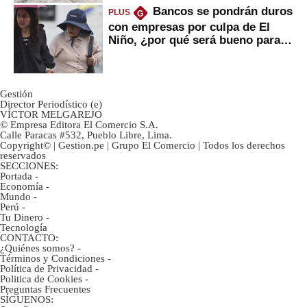
Bancos se pondrán duros
PLUS
G
con empresas por culpa de El
Niño, ¿por qué será bueno para
ahorristas?
Gestión
Director Periodístico (e)
VÍCTOR MELGAREJO
© Empresa Editora El Comercio S.A.
Calle Paracas #532, Pueblo Libre, Lima.
Copyright© | Gestion.pe | Grupo El Comercio | Todos los derechos
reservados
SECCIONES:
Portada
-
Economía
-
Mundo
-
Perú
-
Tu Dinero
-
Tecnología
CONTACTO:
¿Quiénes somos?
-
Términos y Condiciones
-
Política de Privacidad
-
Politica de Cookies
-
Preguntas Frecuentes
SÍGUENOS: