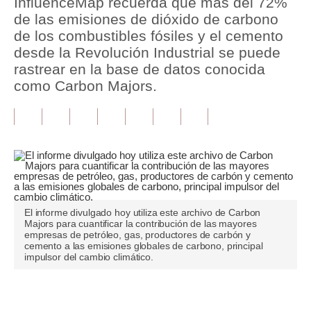
InfluenceMap recuerda que más del 72%
de las emisiones de dióxido de carbono
Tu Dinero
de los combustibles fósiles y el cemento
desde la Revolución Industrial se puede
Finanzas Personales
rastrear en la base de datos conocida
Inmobiliarias
como Carbon Majors.
Plus G
Opinión
Editorial
Pregunta de hoy
El informe divulgado hoy utiliza este archivo de Carbon
Blogs
Majors para cuantificar la contribución de las mayores
empresas de petróleo, gas, productores de carbón y
cemento a las emisiones globales de carbono, principal
Tendencias
impulsor del cambio climático.
Lujo
Únete a nuestro canal
Viajes