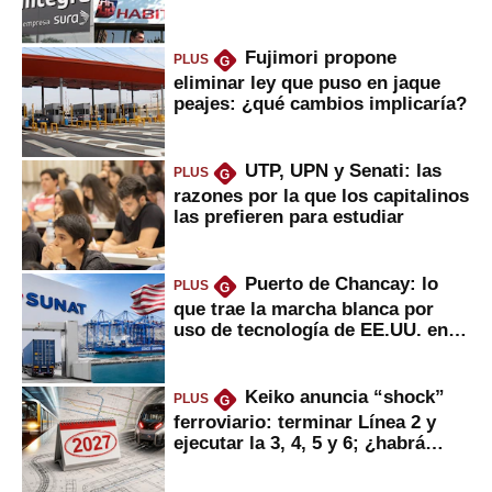
usted?
Fujimori propone
PLUS
G
eliminar ley que puso en jaque
peajes: ¿qué cambios implicaría?
UTP, UPN y Senati: las
PLUS
G
razones por la que los capitalinos
las prefieren para estudiar
Puerto de Chancay: lo
PLUS
G
que trae la marcha blanca por
uso de tecnología de EE.UU. en
mercancías
Keiko anuncia “shock”
PLUS
G
ferroviario: terminar Línea 2 y
ejecutar la 3, 4, 5 y 6; ¿habrá
avances?