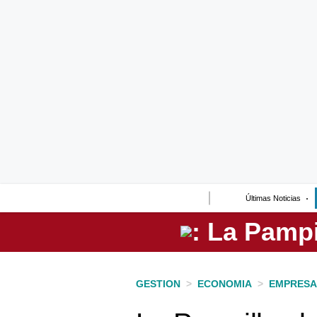
Lo último
Peru Quiosco
Portada
Empresas
Management & Empleo
Economía
Últimas Noticias
Mercados
Perú
Política
GESTION
>
ECONOMIA
>
EMPRESA
Tu Dinero