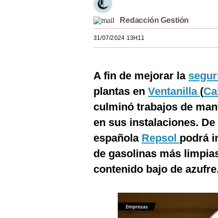
Estilos
Redacción Gestión
Mundo
31/07/2024 13H11
EEUU
México
A fin de mejorar la
segur
España
plantas en
Ventanilla
(
Ca
culminó trabajos de man
Internacional
en sus instalaciones. De 
Tecnología
española
Repsol
podrá i
Club del Suscriptor
de gasolinas más limpia
Mix
contenido bajo de azufre
G de Gestión
Notas Contratadas