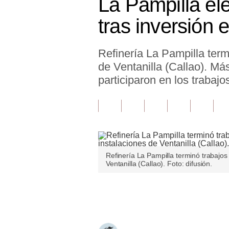
La Pampilla el
Finanzas Personales
tras inversión 
Inmobiliarias
Refinería La Pampilla term
Plus G
de Ventanilla (Callao). M
Opinión
participaron en los trabajo
Editorial
Pregunta de hoy
Blogs
Refinería La Pampilla terminó trabajos
Tendencias
Ventanilla (Callao). Foto: difusión.
Lujo
Únete a nuestro canal
Viajes
Moda