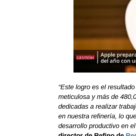
Podcast
Gestión TV
Videos
Fotogalerías
gestion.pe
¿quiénes
Somos?
“Este logro es el resulta
Términos
meticulosa y más de 480,
Y
Condiciones
dedicadas a realizar traba
Política
en nuestra refinería, lo q
De
Privacidad
desarrollo productivo en e
Politica
director de Refino de
Rep