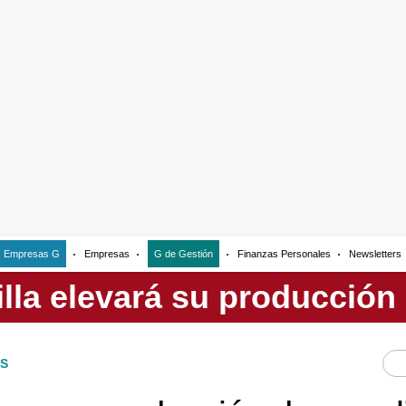
Empresas G
Empresas
G de Gestión
Finanzas Personales
Newsletters
S