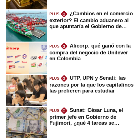
¿Cambios en el comercio
PLUS
G
exterior? El cambio aduanero al
que apuntaría el Gobierno de
Fujimori
Alicorp: qué ganó con la
PLUS
G
compra del negocio de Unilever
en Colombia
UTP, UPN y Senati: las
PLUS
G
razones por la que los capitalinos
las prefieren para estudiar
Sunat: César Luna, el
PLUS
G
primer jefe en Gobierno de
Fujimori, ¿qué 4 tareas se
marcan urgentes?