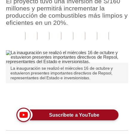
El proyecto tuvo una inversión de S/160
millones y permitirá incrementar la
Tu Dinero
producción de combustibles más limpios y
eficientes en un 20%.
Finanzas Personales
Inmobiliarias
Plus G
Opinión
La inauguración se realizó el miércoles 16 de octubre y
Editorial
estuvieron presentes importantes directivos de Repsol,
representantes del Estado e inversionistas.
Pregunta de hoy
Blogs
Únete a nuestro canal
Tendencias
Suscríbete a YouTube
Lujo
Viajes