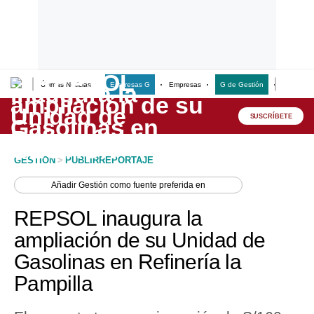
Últimas Noticias
Empresas G
Empresas
G de Gestión
Finanzas
Lo último
Peru Quiosco
SUSCRÍBETE
Portada
GESTION
>
PUBLIRREPORTAJE
Empresas
Añadir
Gestión
como fuente preferida en
Management & Empleo
REPSOL inaugura la
Economía
ampliación de su Unidad de
Gasolinas en Refinería la
Mercados
Pampilla
Perú
Política