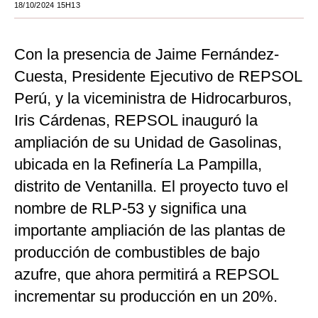
18/10/2024 15H13
Moda
Estilos
Con la presencia de Jaime Fernández-
Cuesta, Presidente Ejecutivo de REPSOL
Mundo
Perú, y la viceministra de Hidrocarburos,
EEUU
Iris Cárdenas, REPSOL inauguró la
México
ampliación de su Unidad de Gasolinas,
ubicada en la Refinería La Pampilla,
España
distrito de Ventanilla. El proyecto tuvo el
Internacional
nombre de RLP-53 y significa una
Tecnología
importante ampliación de las plantas de
Club del Suscriptor
producción de combustibles de bajo
azufre, que ahora permitirá a REPSOL
Mix
incrementar su producción en un 20%.
G de Gestión