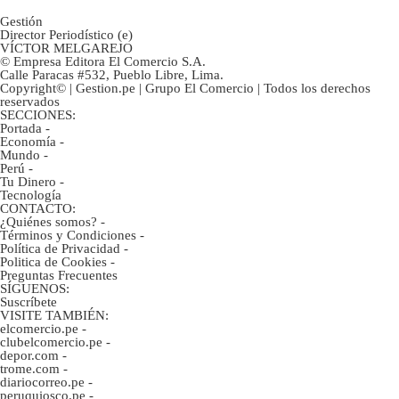
Gestión
Director Periodístico (e)
VÍCTOR MELGAREJO
© Empresa Editora El Comercio S.A.
Calle Paracas #532, Pueblo Libre, Lima.
Copyright© | Gestion.pe | Grupo El Comercio | Todos los derechos
reservados
SECCIONES:
Portada
-
Economía
-
Mundo
-
Perú
-
Tu Dinero
-
Tecnología
CONTACTO:
¿Quiénes somos?
-
Términos y Condiciones
-
Política de Privacidad
-
Politica de Cookies
-
Preguntas Frecuentes
SÍGUENOS:
Suscríbete
VISITE TAMBIÉN:
elcomercio.pe
-
clubelcomercio.pe
-
depor.com
-
trome.com
-
diariocorreo.pe
-
peruquiosco.pe
-