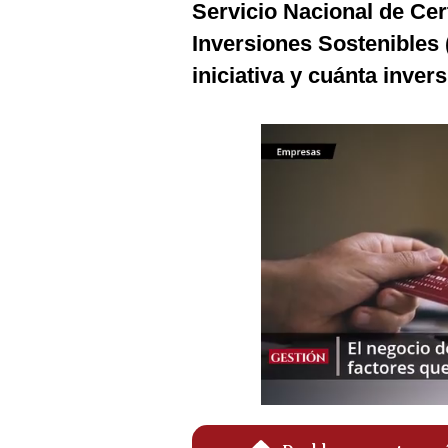
Servicio Nacional de Cer
Podcast
Inversiones Sostenibles 
Gestión TV
iniciativa y cuánta inver
Videos
Fotogalerías
gestion.pe
¿quiénes
Somos?
Términos
Y
Condiciones
Política
De
Privacidad
Politica