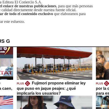
sa Editora El Comercio S.A.
el enlace de nuestras publicaciones
, para que más personas
calidad directamente desde nuestra fuente oficial.
tar de todo el contenido exclusivo
que elaboramos para
ar este esfuerzo.
US G
e
Fujimori propone eliminar ley
G
G
PLUS
PLUS
a caen,
que puso en jaque peajes: ¿qué
por la 
implicaría los usuarios?
para es