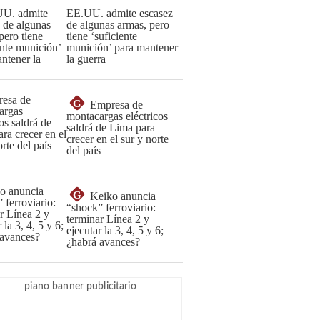
EE.UU. admite escasez
de algunas armas, pero
tiene ‘suficiente
munición’ para mantener
la guerra
G
Empresa de
montacargas eléctricos
saldrá de Lima para
crecer en el sur y norte
del país
G
Keiko anuncia
“shock” ferroviario:
terminar Línea 2 y
ejecutar la 3, 4, 5 y 6;
¿habrá avances?