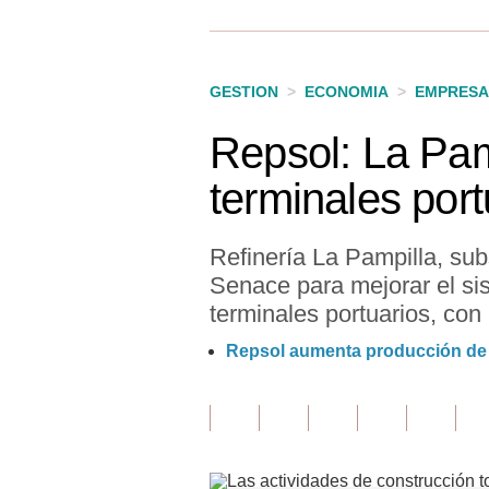
Finanzas Personales
Inmobiliarias
GESTION
>
ECONOMIA
>
EMPRESA
Plus G
Repsol: La Pam
Opinión
terminales port
Editorial
Pregunta de hoy
Refinería La Pampilla, sub
Senace para mejorar el si
Blogs
terminales portuarios, co
Tendencias
Repsol aumenta producción de 
Lujo
Viajes
Moda