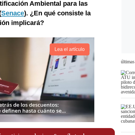
tificación Ambiental para las
(
Senace
). ¿En qué consiste la
sión implicará?
Lea el artículo
últimas