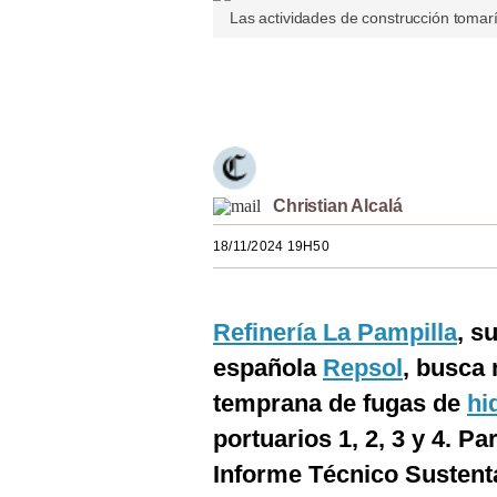
Las actividades de construcción tomar
Estilos
Mundo
Únete a nuestro canal
EEUU
México
España
Christian Alcalá
Internacional
18/11/2024 19H50
Tecnología
Refinería La Pampilla
, s
Club del Suscriptor
española
Repsol
, busca 
Mix
temprana de fugas de
hi
G de Gestión
portuarios 1, 2, 3 y 4. P
Notas Contratadas
Informe Técnico Sustenta