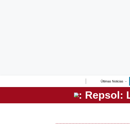
Lo último
Peru Quiosco
Portada
Empresas
Management & Empleo
Economía
Últimas Noticias
Mercados
Perú
Política
Tu Dinero