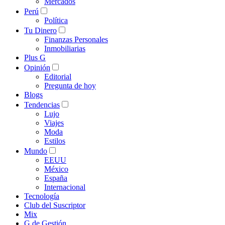
Mercados
Perú
Política
Tu Dinero
Finanzas Personales
Inmobiliarias
Plus G
Opinión
Editorial
Pregunta de hoy
Blogs
Tendencias
Lujo
Viajes
Moda
Estilos
Mundo
EEUU
México
España
Internacional
Tecnología
Club del Suscriptor
Mix
G de Gestión