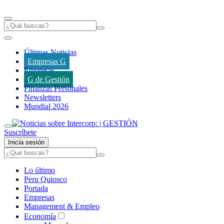
Últimas Noticias
Empresas G
Empresas
G de Gestión
Finanzas Personales
Newsletters
Mundial 2026
Suscríbete
Inicia sesión
Lo último
Peru Quiosco
Portada
Empresas
Management & Empleo
Economía