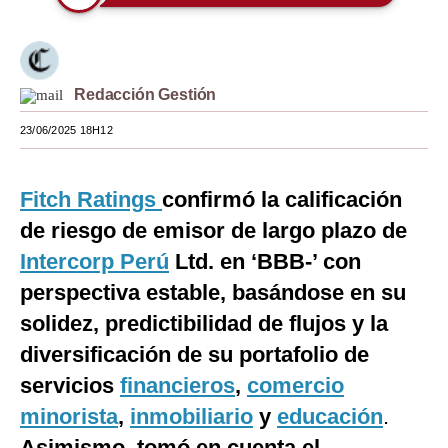
Moda
Estilos
Redacción Gestión
Mundo
23/06/2025 18H12
EEUU
México
Fitch Ratings
confirmó la calificación
de riesgo de emisor de largo plazo de
España
Intercorp Perú
Ltd. en ‘BBB-’ con
Internacional
perspectiva estable, basándose en su
Tecnología
solidez, predictibilidad de flujos y la
Club del Suscriptor
diversificación de su portafolio de
servicios
financieros
,
comercio
Mix
minorista
,
inmobiliario
y
educación
.
G de Gestión
Asimismo, tomó en cuenta el