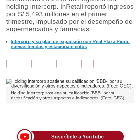
holding Intercorp. InRetail reportó ingresos
Tu Dinero
por S/ 5,493 millones en el primer
trimestre, impulsado por el desempeño de
Finanzas Personales
supermercados y farmacias.
Inmobiliarias
Intercorp y su plan de expansión con Real Plaza Piura:
nuevas tiendas y estacionamientos
Plus G
Opinión
Editorial
Pregunta de hoy
Holding Intercorp sostiene su calificación ‘BBB-’ por su
diversificación y otros aspectos e indicadores. (Foto: GEC).
Blogs
Tendencias
Únete a nuestro canal
Lujo
Suscríbete a YouTube
Viajes