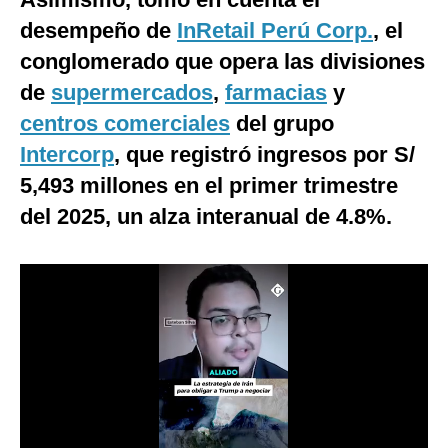
Notas Contratadas
desempeño de
InRetail Perú Corp.
, el
conglomerado que opera las divisiones
Podcast
de
supermercados
,
farmacias
y
Gestión TV
centros comerciales
del grupo
Videos
Intercorp
, que registró ingresos por S/
5,493 millones en el primer trimestre
Fotogalerías
del 2025, un alza interanual de 4.8%.
gestion.pe
¿quiénes
Somos?
Términos
Y
Condiciones
Política
De
Privacidad