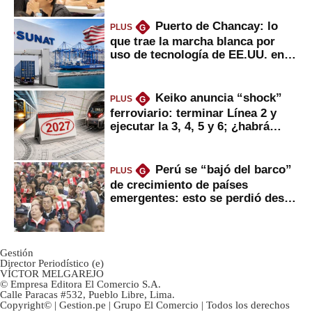
Puerto de Chancay: lo
PLUS
G
que trae la marcha blanca por
uso de tecnología de EE.UU. en
mercancías
Keiko anuncia “shock”
PLUS
G
ferroviario: terminar Línea 2 y
ejecutar la 3, 4, 5 y 6; ¿habrá
avances?
Perú se “bajó del barco”
PLUS
G
de crecimiento de países
emergentes: esto se perdió desde
2022
Gestión
Director Periodístico (e)
VÍCTOR MELGAREJO
© Empresa Editora El Comercio S.A.
Calle Paracas #532, Pueblo Libre, Lima.
Copyright© | Gestion.pe | Grupo El Comercio | Todos los derechos