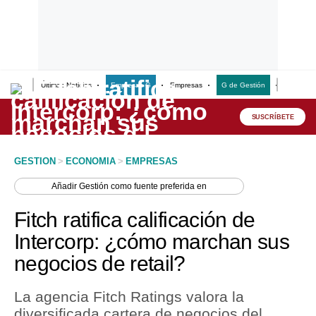
Últimas Noticias
Empresas G
Empresas
G de Gestión
Finanzas
Lo último
Peru Quiosco
SUSCRÍBETE
Portada
GESTION
>
ECONOMIA
>
EMPRESAS
Empresas
Añadir
Gestión
como fuente preferida en
Management & Empleo
Fitch ratifica calificación de
Economía
Intercorp: ¿cómo marchan sus
negocios de retail?
Mercados
Perú
La agencia Fitch Ratings valora la
diversificada cartera de negocios del
Política