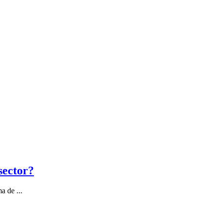
sector?
a de ...