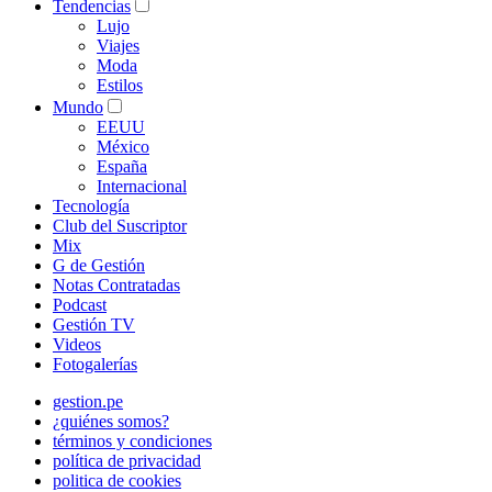
Tendencias
Lujo
Viajes
Moda
Estilos
Mundo
EEUU
México
España
Internacional
Tecnología
Club del Suscriptor
Mix
G de Gestión
Notas Contratadas
Podcast
Gestión TV
Videos
Fotogalerías
gestion.pe
¿quiénes somos?
términos y condiciones
política de privacidad
politica de cookies