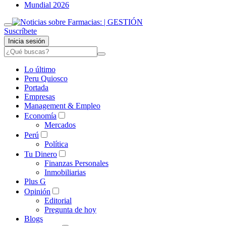
Mundial 2026
Suscríbete
Inicia sesión
Lo último
Peru Quiosco
Portada
Empresas
Management & Empleo
Economía
Mercados
Perú
Política
Tu Dinero
Finanzas Personales
Inmobiliarias
Plus G
Opinión
Editorial
Pregunta de hoy
Blogs