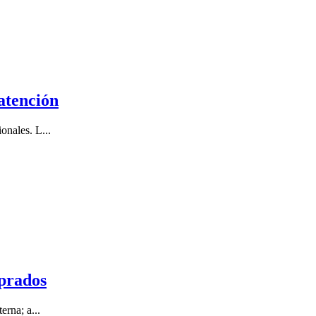
atención
onales. L...
mprados
rna; a...