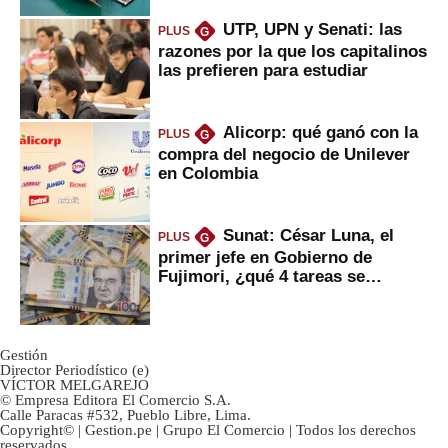
UTP, UPN y Senati: las
PLUS
G
razones por la que los capitalinos
las prefieren para estudiar
Alicorp: qué ganó con la
PLUS
G
compra del negocio de Unilever
en Colombia
Sunat: César Luna, el
PLUS
G
primer jefe en Gobierno de
Fujimori, ¿qué 4 tareas se
marcan urgentes?
Gestión
Director Periodístico (e)
VÍCTOR MELGAREJO
© Empresa Editora El Comercio S.A.
Calle Paracas #532, Pueblo Libre, Lima.
Copyright© | Gestion.pe | Grupo El Comercio | Todos los derechos
reservados