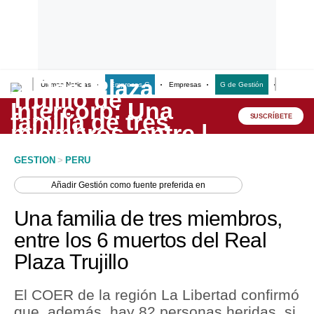
Últimas Noticias
Empresas G
Empresas
G de Gestión
Finanzas
Lo último
Peru Quiosco
SUSCRÍBETE
Portada
GESTION
>
PERU
Empresas
Añadir
Gestión
como fuente preferida en
Management & Empleo
Una familia de tres miembros,
Economía
entre los 6 muertos del Real
Plaza Trujillo
Mercados
Perú
El COER de la región La Libertad confirmó
que, además, hay 82 personas heridas, si
Política