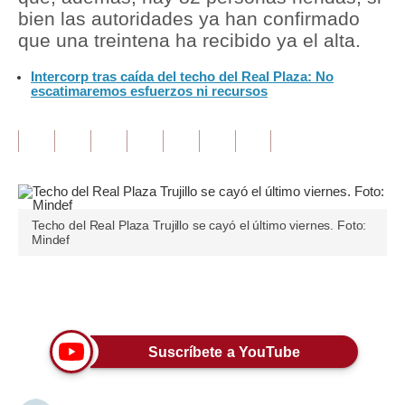
bien las autoridades ya han confirmado
Tu Dinero
que una treintena ha recibido ya el alta.
Finanzas Personales
Intercorp tras caída del techo del Real Plaza: No
escatimaremos esfuerzos ni recursos
Inmobiliarias
Plus G
Opinión
Editorial
Techo del Real Plaza Trujillo se cayó el último viernes. Foto:
Mindef
Pregunta de hoy
Blogs
Únete a nuestro canal
Tendencias
Suscríbete a YouTube
Lujo
Viajes