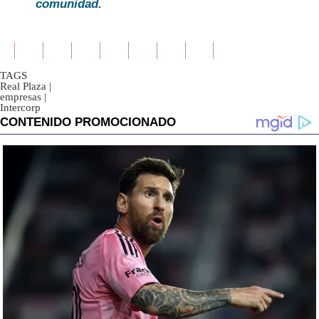
comunidad.
TAGS
Real Plaza
|
empresas
|
Intercorp