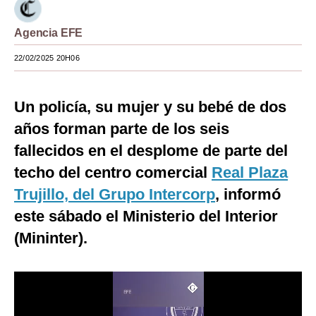
Moda
Agencia EFE
Estilos
22/02/2025 20H06
Mundo
Un policía, su mujer y su bebé de dos
EEUU
años forman parte de los seis
México
fallecidos en el desplome de parte del
España
techo del centro comercial
Real Plaza
Internacional
Trujillo, del Grupo Intercorp
, informó
este sábado el Ministerio del Interior
Tecnología
(Mininter).
Club del Suscriptor
Mix
G de Gestión