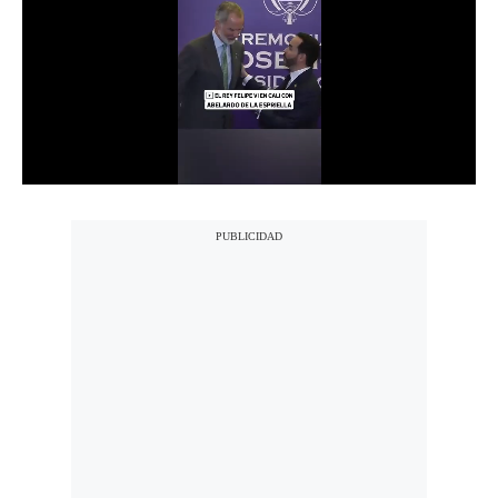
Notas Contratadas
Podcast
Gestión TV
Videos
Fotogalerías
gestion.pe
¿quiénes
Somos?
Términos
Y
Condiciones
Política
De
Privacidad