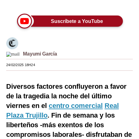
Únete a nuestro canal
Moda
Suscríbete a YouTube
Estilos
Mundo
EEUU
Mayumi García
México
24/02/2025 18H24
España
Internacional
Diversos factores confluyeron a favor
de la tragedia la noche del último
Tecnología
viernes en el
centro comercial
Real
Club del Suscriptor
Plaza Trujillo
. Fin de semana y los
Mix
liberteños -más exentos de los
compromisos laborales- disfrutaban de
G de Gestión