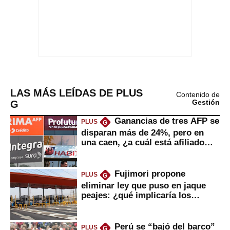
LAS MÁS LEÍDAS DE PLUS
Contenido de
G
Gestión
Ganancias de tres AFP se
PLUS
G
disparan más de 24%, pero en
una caen, ¿a cuál está afiliado
usted?
Fujimori propone
PLUS
G
eliminar ley que puso en jaque
peajes: ¿qué implicaría los
usuarios?
Perú se “bajó del barco”
PLUS
G