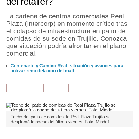
del retailer?
Tu Dinero
La cadena de centros comerciales Real
Plaza (Intercorp) en momento crítico tras
Finanzas Personales
el colapso de infraestructura en patio de
Inmobiliarias
comidas de su sede en Trujillo. Conozca
qué situación podría afrontar en el plano
Plus G
comercial.
Opinión
Centenario y Camino Real: situación y avances para
activar remodelación del mall
Editorial
Pregunta de hoy
Blogs
Tendencias
Techo del patio de comidas de Real Plaza Trujillo se
desplomó la noche del último viernes. Foto: Mindef.
Lujo
Viajes