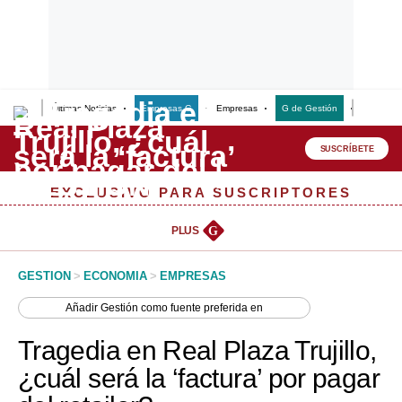
Últimas Noticias
Empresas G
Empresas
G de Gestión
Finanzas
Lo último
Peru Quiosco
SUSCRÍBETE
Portada
EXCLUSIVO PARA SUSCRIPTORES
Empresas
PLUS
G
Management & Empleo
GESTION
>
ECONOMIA
>
EMPRESAS
Economía
Añadir
Gestión
como fuente preferida en
Mercados
Tragedia en Real Plaza Trujillo,
Perú
¿cuál será la ‘factura’ por pagar
Política