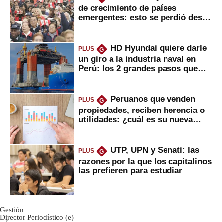
de crecimiento de países
emergentes: esto se perdió desde
2022
HD Hyundai quiere darle
PLUS
G
un giro a la industria naval en
Perú: los 2 grandes pasos que
daría
Peruanos que venden
PLUS
G
propiedades, reciben herencia o
utilidades: ¿cuál es su nueva
inversión clave?
UTP, UPN y Senati: las
PLUS
G
razones por la que los capitalinos
las prefieren para estudiar
Gestión
Director Periodístico (e)