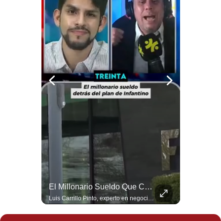
Politica
De
Cookies
Preguntas
Frecuentes
¿Por Qué El MUNDIAL Gana Menos Que La NFL? | #EnClaveEconómica
El Millonario Sueldo Que Casi Cobra Infantino Por La Nueva Empresa De La FIFA | #EnClaveEconómica
Luis Carrillo Pinto, presidente de APEMD,compara el negocio de la Copa del Mundo con las principales ligas estadounidenses: la FIFA recauda alrededor de US$15,000 millones en cuatro años, mientras que la NFL genera cerca de US$20,000 millones en solo un año. El Presidente de la Asociación Peruana de Marketing Deportivo explica los planes de Infantino para vender el 20% de una nueva empresa encargada de los activos comerciales del Mundial. #FIFA #NFL #MarketingDeportivo #LuisCarrilloPinto #APEMD #Mundial #Futbol #Deportes #Negocios #Shorts 👉 Suscríbete y activa la campana para no perderte nuestro análisis diario. 🌎 Síguenos en nuestras redes sociales: 📌 Web oficial: https://gestion.pe/mundo/ 📌 LinkedIn: http://bit.ly/3HYIET0 📌 X (Twitter): http://bit.ly/4noZtX9 📌 TikTok: http://bit.ly/4evB6TO
Luis Carrillo Pinto, experto en negocios deportivos, cuenta que federaciones europeas ya pedían la salida de Gianni Infantino. Además, explicó que el presidente de la FIFA habría recibido US$30 millones anuales por dirigir la nueva empresa, diez veces más de lo que ganaba en la organización. #FIFA #GianniInfantino #LuisCarrilloPinto #APEMD #NegociosDeportivos #Mundial #Futbol #NoticiasDeportivas #Shorts 👉 Suscríbete y activa la campana para no perderte nuestro análisis diario. 🌎 Síguenos en nuestras redes sociales: 📌 Web oficial: https://gestion.pe/mundo/ 📌 LinkedIn: http://bit.ly/3HYIET0 📌 X (Twitter): http://bit.ly/4noZtX9 📌 TikTok: http://bit.ly/4evB6TO