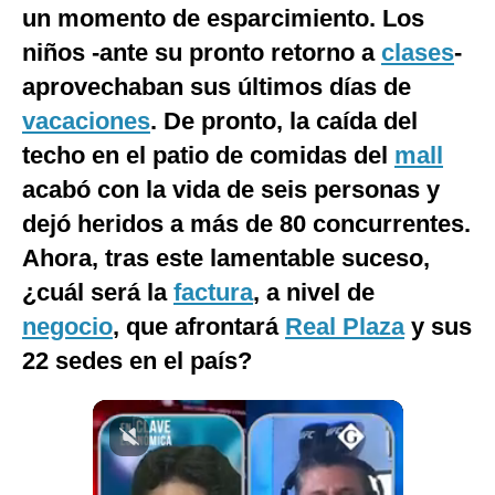
un momento de esparcimiento. Los
Notas Contratadas
niños -ante su pronto retorno a
clases
-
Podcast
aprovechaban sus últimos días de
Gestión TV
vacaciones
. De pronto, la caída del
techo en el patio de comidas del
mall
Videos
acabó con la vida de seis personas y
Fotogalerías
dejó heridos a más de 80 concurrentes.
Ahora, tras este lamentable suceso,
¿cuál será la
factura
, a nivel de
gestion.pe
negocio
, que afrontará
Real Plaza
y sus
¿quiénes
Somos?
22 sedes en el país?
Términos
Y
Condiciones
Política
De
Privacidad