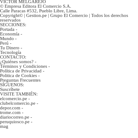
VÍCTOR MELGAREJO
© Empresa Editora El Comercio S.A.
Calle Paracas #532, Pueblo Libre, Lima.
Copyright© | Gestion.pe | Grupo El Comercio | Todos los derechos
reservados
SECCIONES:
Portada
-
Economía
-
Mundo
-
Perú
-
Tu Dinero
-
Tecnología
CONTACTO:
¿Quiénes somos?
-
Términos y Condiciones
-
Política de Privacidad
-
Politica de Cookies
-
Preguntas Frecuentes
SÍGUENOS:
Suscríbete
VISITE TAMBIÉN:
elcomercio.pe
-
clubelcomercio.pe
-
depor.com
-
trome.com
-
diariocorreo.pe
-
peruquiosco.pe
-
mag