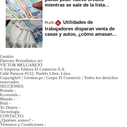
mientras se sale de la lista
negra?
Utilidades de
PLUS
G
trabajadores disparan venta de
casas y autos, ¿cómo amasan
tanta liquidez?
Gestión
Director Periodístico (e)
VÍCTOR MELGAREJO
© Empresa Editora El Comercio S.A.
Calle Paracas #532, Pueblo Libre, Lima.
Copyright© | Gestion.pe | Grupo El Comercio | Todos los derechos
reservados
SECCIONES:
Portada
-
Economía
-
Mundo
-
Perú
-
Tu Dinero
-
Tecnología
CONTACTO:
¿Quiénes somos?
-
Términos y Condiciones
-