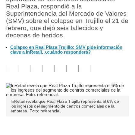
Real Plaza, respondió a la
Tu Dinero
Superintendencia del Mercado de Valores
(SMV) sobre el colapso en Trujillo el 21 de
Finanzas Personales
febrero, que dejó seis fallecidos y
decenas de heridos.
Inmobiliarias
Colapso en Real Plaza Trujillo: SMV pide información
Plus G
clave a InRetail, ¿cuándo responderá?
Opinión
Editorial
Pregunta de hoy
Blogs
InRetail revela que Real Plaza Trujillo representa el 6% de
los ingresos del segmento de centros comerciales de la
Tendencias
empresa. Foto: referencial.
Lujo
Únete a nuestro canal
Viajes