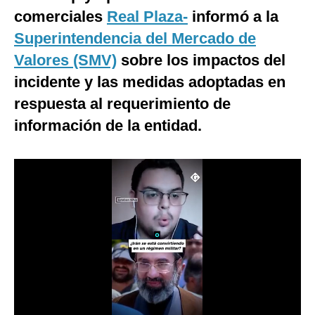
comerciales
Real Plaza-
informó a la
Notas Contratadas
Superintendencia del Mercado de
Podcast
Valores (SMV)
sobre los impactos del
Gestión TV
incidente y las medidas adoptadas en
Videos
respuesta al requerimiento de
información de la entidad.
Fotogalerías
gestion.pe
¿quiénes
Somos?
Términos
Y
Condiciones
Política
De
Privacidad