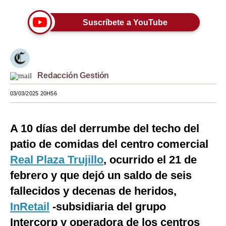
Moda
Suscríbete a YouTube
Estilos
Mundo
EEUU
Redacción Gestión
03/03/2025 20H56
México
España
A 10 días del derrumbe del techo del
Internacional
patio de comidas del centro comercial
Tecnología
Real Plaza Trujillo
, ocurrido el 21 de
febrero y que dejó un saldo de seis
Club del Suscriptor
fallecidos y decenas de heridos,
Mix
InRetail
-subsidiaria del grupo
G de Gestión
Intercorp y operadora de los centros