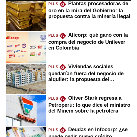
Plantas procesadoras de
PLUS
G
oro en la mira del Gobierno: la
propuesta contra la minería ilegal
Alicorp: qué ganó con la
PLUS
G
compra del negocio de Unilever
en Colombia
Viviendas sociales
PLUS
G
quedarían fuera del negocio de
alquiler: la propuesta del
gobierno
Oliver Stark regresa a
PLUS
G
Petroperú: lo que dice el ministro
del Minem sobre la petrolera
Deudas en Infocorp: ¿se
PLUS
G
puede pedir nuevo crédito