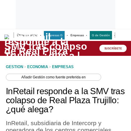
Últimas Noticias
Empresas G
Empresas
G de Gestión
Finanzas
Lo último
Peru Quiosco
SUSCRÍBETE
Portada
GESTION
>
ECONOMIA
>
EMPRESAS
Empresas
Añadir
Gestión
como fuente preferida en
Management & Empleo
InRetail responde a la SMV tras
Economía
colapso de Real Plaza Trujillo:
¿qué alega?
Mercados
Perú
InRetail, subsidiaria de Intercorp y
operadora de los centros comerciales
Política