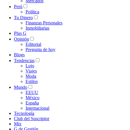
Mercados
Perú
Política
Tu Dinero
Finanzas Personales
Inmobiliarias
Plus G
Opinión
Editorial
Pregunta de hoy
Blogs
Tendencias
Lujo
Viajes
Moda
Estilos
Mundo
EEUU
México
España
Internacional
Tecnología
Club del Suscriptor
Mix
G de Gestión