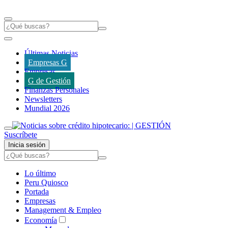
Últimas Noticias
Empresas G
Empresas
G de Gestión
Finanzas Personales
Newsletters
Mundial 2026
Suscríbete
Inicia sesión
Lo último
Peru Quiosco
Portada
Empresas
Management & Empleo
Economía