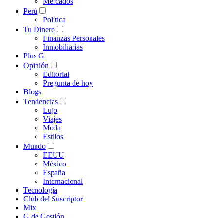
Mercados
Perú
Política
Tu Dinero
Finanzas Personales
Inmobiliarias
Plus G
Opinión
Editorial
Pregunta de hoy
Blogs
Tendencias
Lujo
Viajes
Moda
Estilos
Mundo
EEUU
México
España
Internacional
Tecnología
Club del Suscriptor
Mix
G de Gestión