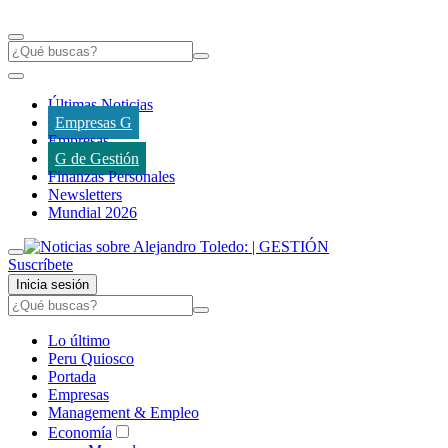
Últimas Noticias
Empresas G
Empresas
G de Gestión
Finanzas Personales
Newsletters
Mundial 2026
Suscríbete
Inicia sesión
Lo último
Peru Quiosco
Portada
Empresas
Management & Empleo
Economía