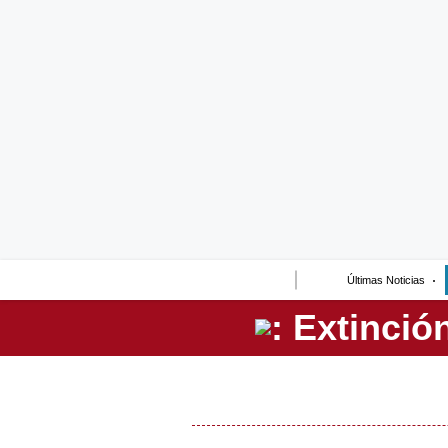
Lo último
Peru Quiosco
Portada
Empresas
Management & Empleo
Economía
Últimas Noticias
Mercados
Perú
Política
Tu Dinero