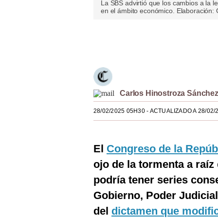
La SBS advirtió que los cambios a la 
Estilos
en el ámbito económico. Elaboración: 
Mundo
Únete a nuestro canal
EEUU
México
España
Carlos Hinostroza Sánche
Internacional
28/02/2025 05H30
- ACTUALIZADO A 28/02/
Tecnología
Club del Suscriptor
El
Congreso de la Repúb
ojo de la tormenta a raíz
Mix
podría tener series cons
G de Gestión
Gobierno, Poder Judicial 
Notas Contratadas
del
dictamen que modific