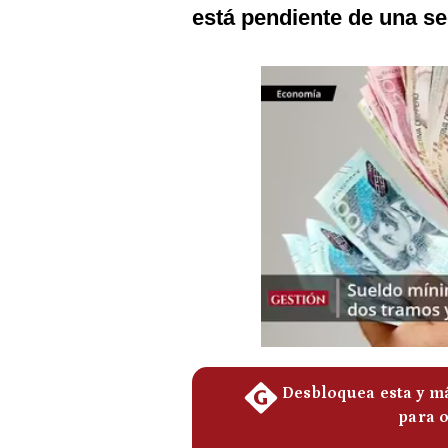
Podcast
está pendiente de una se
Gestión TV
Videos
Fotogalerías
gestion.pe
¿quiénes
Somos?
Términos
Y
Condiciones
Política
De
Privacidad
Politica