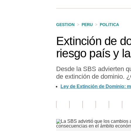
Finanzas Personales
Inmobiliarias
GESTION
>
PERU
>
POLITICA
Plus G
Extinción de do
Opinión
riesgo país y l
Editorial
Pregunta de hoy
Desde la SBS advierten que 
de extinción de dominio.
Blogs
Ley de Extinción de Dominio: m
Tendencias
Lujo
Viajes
Moda