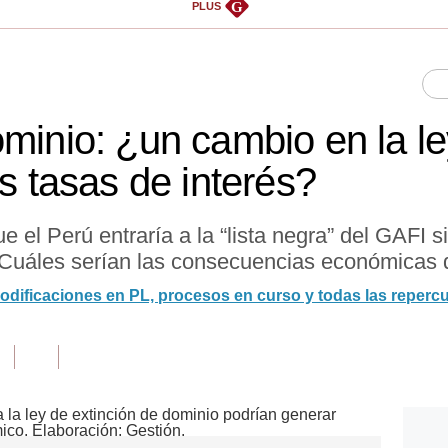
G
PLUS
minio: ¿un cambio en la le
as tasas de interés?
el Perú entraría a la “lista negra” del GAFI si
 ¿Cuáles serían las consecuencias económicas
odificaciones en PL, procesos en curso y todas las reperc