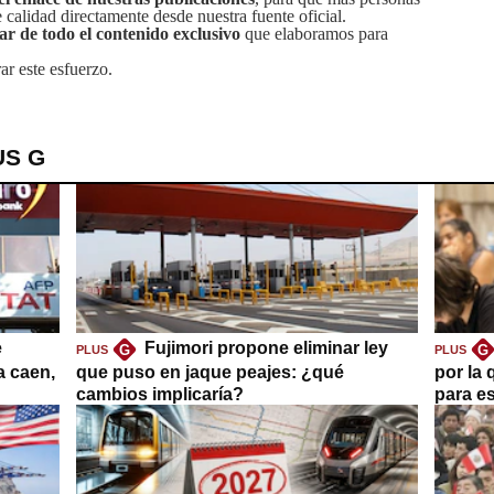
calidad directamente desde nuestra fuente oficial.
tar de todo el contenido exclusivo
que elaboramos para
ar este esfuerzo.
US G
e
Fujimori propone eliminar ley
G
G
PLUS
PLUS
a caen,
que puso en jaque peajes: ¿qué
por la 
cambios implicaría?
para es