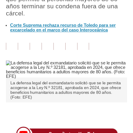
años terminar su condena fuera de una
Tu Dinero
cárcel.
Finanzas Personales
Corte Suprema rechaza recurso de Toledo para ser
excarcelado en el marco del caso Interoceánica
Inmobiliarias
Plus G
Opinión
Editorial
Pregunta de hoy
La defensa legal del exmandatario solicitó que se le permita
acogerse a la Ley N.º 32181, aprobada en 2024, que ofrece
beneficios humanitarios a adultos mayores de 80 años.
Blogs
(Foto: EFE)
Tendencias
Únete a nuestro canal
Lujo
Viajes