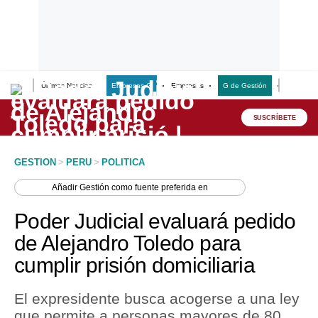
Últimas Noticias
Empresas G
Empresas
G de Gestión
Finanzas
Lo último
Peru Quiosco
SUSCRÍBETE
Portada
GESTION
>
PERU
>
POLITICA
Empresas
Añadir
Gestión
como fuente preferida en
Management & Empleo
Poder Judicial evaluará pedido
Economía
de Alejandro Toledo para
cumplir prisión domiciliaria
Mercados
Perú
El expresidente busca acogerse a una ley
que permite a personas mayores de 80
Política