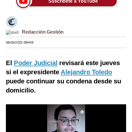
Suscríbete a YouTube
Moda
Estilos
Redacción Gestión
Mundo
08/05/2025 08H48
EEUU
México
El
Poder Judicial
revisará este jueves
España
si el expresidente
Alejandro Toledo
Internacional
puede continuar su condena desde su
domicilio.
Tecnología
Club del Suscriptor
Mix
G de Gestión