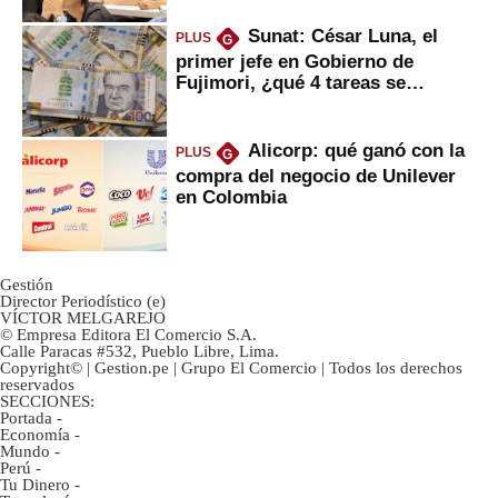
Sunat: César Luna, el
PLUS
G
primer jefe en Gobierno de
Fujimori, ¿qué 4 tareas se
marcan urgentes?
Alicorp: qué ganó con la
PLUS
G
compra del negocio de Unilever
en Colombia
Gestión
Director Periodístico (e)
VÍCTOR MELGAREJO
© Empresa Editora El Comercio S.A.
Calle Paracas #532, Pueblo Libre, Lima.
Copyright© | Gestion.pe | Grupo El Comercio | Todos los derechos
reservados
SECCIONES:
Portada
-
Economía
-
Mundo
-
Perú
-
Tu Dinero
-