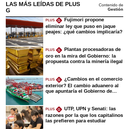
LAS MÁS LEÍDAS DE PLUS
Contenido de
G
Gestión
Fujimori propone
PLUS
G
eliminar ley que puso en jaque
peajes: ¿qué cambios implicaría?
Plantas procesadoras de
PLUS
G
oro en la mira del Gobierno: la
propuesta contra la minería ilegal
¿Cambios en el comercio
PLUS
G
exterior? El cambio aduanero al
que apuntaría el Gobierno de
Fujimori
UTP, UPN y Senati: las
PLUS
G
razones por la que los capitalinos
las prefieren para estudiar