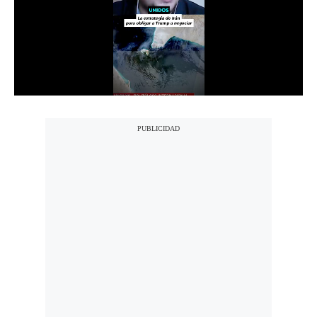
Notas Contratadas
Podcast
Gestión TV
Videos
Fotogalerías
gestion.pe
¿quiénes
Somos?
Términos
Y
Condiciones
Política
De
Privacidad