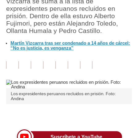
Vizcarra se suma a la lista de
expresidentes peruanos recluidos en
Tu Dinero
prisión. Dentro de ella estuvo Alberto
Fujimori, pero están Alejandro Toledo,
Finanzas Personales
Ollanta Humala y Pedro Castillo.
Inmobiliarias
Martín Vizcarra tras ser condenado a 14 años de cárcel:
“No es justicia, es venganza”
Plus G
Opinión
Editorial
Pregunta de hoy
Los expresidentes peruanos recluidos en prisión. Foto:
Blogs
Andina
Tendencias
Únete a nuestro canal
Lujo
Viajes
Suscríbete a YouTube