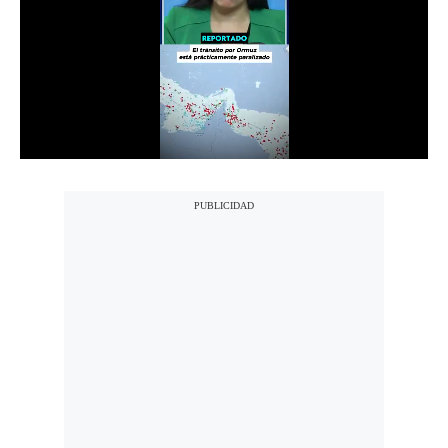
Notas Contratadas
Podcast
Gestión TV
Videos
Fotogalerías
gestion.pe
¿quiénes
Somos?
Términos
Y
Condiciones
Política
De
Privacidad