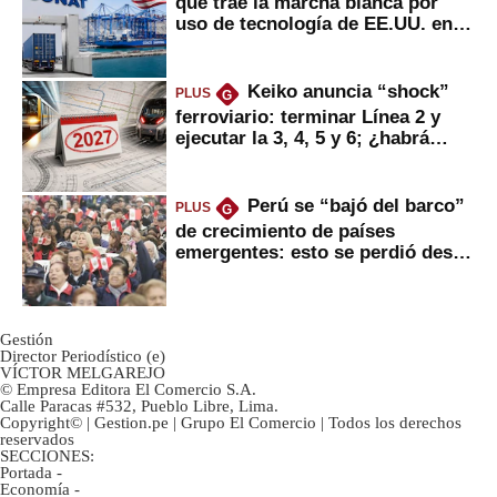
que trae la marcha blanca por
uso de tecnología de EE.UU. en
mercancías
Keiko anuncia “shock”
PLUS
G
ferroviario: terminar Línea 2 y
ejecutar la 3, 4, 5 y 6; ¿habrá
avances?
Perú se “bajó del barco”
PLUS
G
de crecimiento de países
emergentes: esto se perdió desde
2022
Gestión
Director Periodístico (e)
VÍCTOR MELGAREJO
© Empresa Editora El Comercio S.A.
Calle Paracas #532, Pueblo Libre, Lima.
Copyright© | Gestion.pe | Grupo El Comercio | Todos los derechos
reservados
SECCIONES:
Portada
-
Economía
-