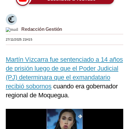
Moda
Estilos
Redacción Gestión
Mundo
27/11/2025 21H15
EEUU
México
Martín Vizcarra fue sentenciado a 14 años
España
de prisión luego de que el Poder Judicial
(PJ) determinara que el exmandatario
Internacional
recibió sobornos
cuando era gobernador
Tecnología
regional de Moquegua.
Club del Suscriptor
Mix
G de Gestión