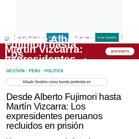
Últimas Noticias
Empresas G
Empresas
G de Gestión
Finanzas
Lo último
Peru Quiosco
SUSCRÍBETE
Portada
GESTION
>
PERU
>
POLITICA
Empresas
Añadir
Gestión
como fuente preferida en
Management & Empleo
Desde Alberto Fujimori hasta
Economía
Martín Vizcarra: Los
expresidentes peruanos
Mercados
recluidos en prisión
Perú
Política