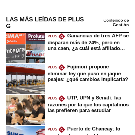
LAS MÁS LEÍDAS DE PLUS
Contenido de
G
Gestión
Ganancias de tres AFP se
PLUS
G
disparan más de 24%, pero en
una caen, ¿a cuál está afiliado
usted?
Fujimori propone
PLUS
G
eliminar ley que puso en jaque
peajes: ¿qué cambios implicaría?
UTP, UPN y Senati: las
PLUS
G
razones por la que los capitalinos
las prefieren para estudiar
Puerto de Chancay: lo
PLUS
G