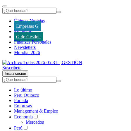
Últimas Noticias
Empresas G
Empresas
G de Gestión
Finanzas Personales
Newsletters
Mundial 2026
Suscríbete
Inicia sesión
Lo último
Peru Quiosco
Portada
Empresas
Management & Empleo
Economía
Mercados
Perú