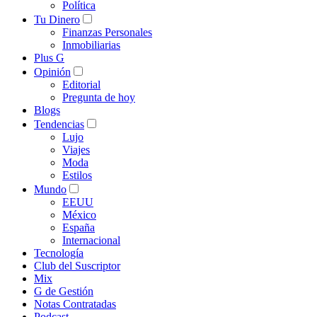
Política
Tu Dinero
Finanzas Personales
Inmobiliarias
Plus G
Opinión
Editorial
Pregunta de hoy
Blogs
Tendencias
Lujo
Viajes
Moda
Estilos
Mundo
EEUU
México
España
Internacional
Tecnología
Club del Suscriptor
Mix
G de Gestión
Notas Contratadas
Podcast