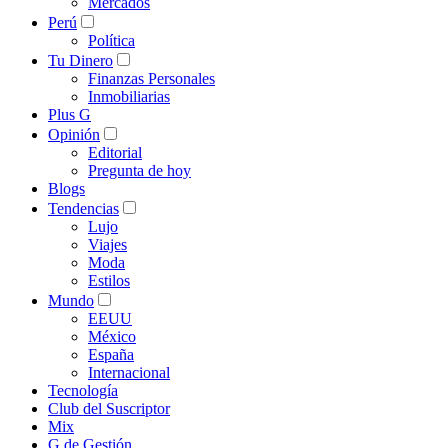
Mercados
Perú
Política
Tu Dinero
Finanzas Personales
Inmobiliarias
Plus G
Opinión
Editorial
Pregunta de hoy
Blogs
Tendencias
Lujo
Viajes
Moda
Estilos
Mundo
EEUU
México
España
Internacional
Tecnología
Club del Suscriptor
Mix
G de Gestión