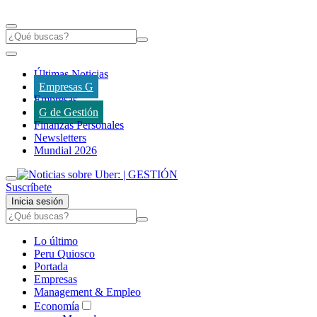
Últimas Noticias
Empresas G
Empresas
G de Gestión
Finanzas Personales
Newsletters
Mundial 2026
Suscríbete
Inicia sesión
Lo último
Peru Quiosco
Portada
Empresas
Management & Empleo
Economía