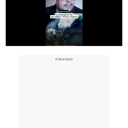
Notas Contratadas
Podcast
Gestión TV
Videos
Fotogalerías
gestion.pe
¿quiénes
Somos?
Términos
Y
Condiciones
Política
De
Privacidad