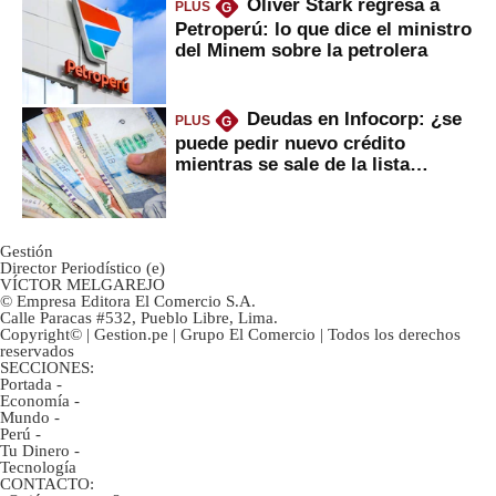
Oliver Stark regresa a
PLUS
G
Petroperú: lo que dice el ministro
del Minem sobre la petrolera
Deudas en Infocorp: ¿se
PLUS
G
puede pedir nuevo crédito
mientras se sale de la lista
negra?
Gestión
Director Periodístico (e)
VÍCTOR MELGAREJO
© Empresa Editora El Comercio S.A.
Calle Paracas #532, Pueblo Libre, Lima.
Copyright© | Gestion.pe | Grupo El Comercio | Todos los derechos
reservados
SECCIONES:
Portada
-
Economía
-
Mundo
-
Perú
-
Tu Dinero
-
Tecnología
CONTACTO: