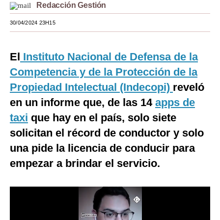
Redacción Gestión
Moda
30/04/2024 23H15
Estilos
Mundo
El
Instituto Nacional de Defensa de la
Competencia y de la Protección de la
EEUU
Propiedad Intelectual (Indecopi)
reveló
México
en un informe que, de las 14
apps de
España
taxi
que hay en el país, solo siete
solicitan el récord de conductor y solo
Internacional
una pide la licencia de conducir para
Tecnología
empezar a brindar el servicio.
Club del Suscriptor
Mix
G de Gestión