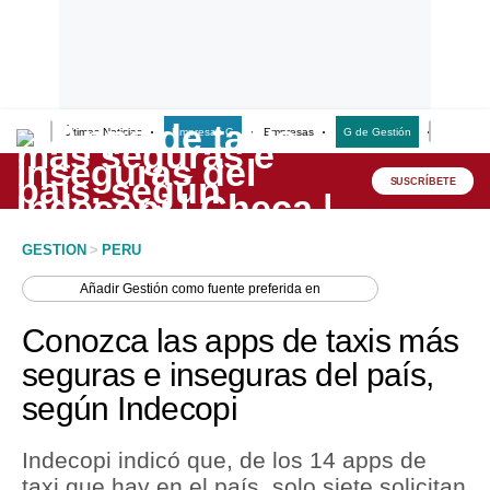
Últimas Noticias
Empresas G
Empresas
G de Gestión
Finanzas
Lo último
Peru Quiosco
SUSCRÍBETE
Portada
GESTION
>
PERU
Empresas
Añadir
Gestión
como fuente preferida en
Management & Empleo
Conozca las apps de taxis más
Economía
seguras e inseguras del país,
según Indecopi
Mercados
Perú
Indecopi indicó que, de los 14 apps de
taxi que hay en el país, solo siete solicitan
Política