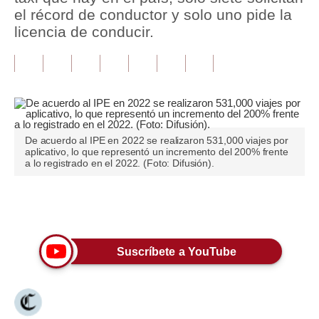
el récord de conductor y solo uno pide la
Tu Dinero
licencia de conducir.
Finanzas Personales
Inmobiliarias
Plus G
Opinión
De acuerdo al IPE en 2022 se realizaron 531,000 viajes por
aplicativo, lo que representó un incremento del 200% frente
a lo registrado en el 2022. (Foto: Difusión).
Editorial
Pregunta de hoy
Únete a nuestro canal
Blogs
Suscríbete a YouTube
Tendencias
Lujo
Viajes