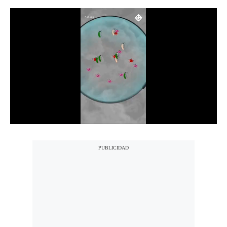
Notas Contratadas
Podcast
Gestión TV
Videos
Fotogalerías
gestion.pe
¿quiénes
Somos?
Términos
Y
Condiciones
Política
De
Privacidad