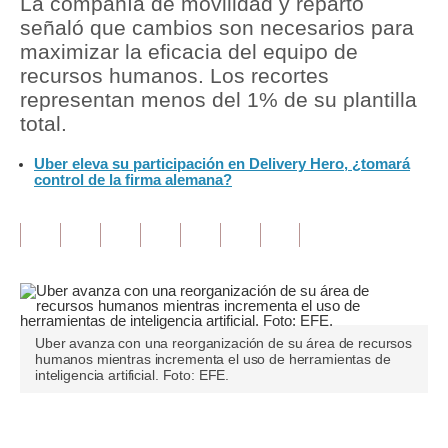
La compañía de movilidad y reparto
señaló que cambios son necesarios para
Tu Dinero
maximizar la eficacia del equipo de
recursos humanos. Los recortes
Finanzas Personales
representan menos del 1% de su plantilla
Inmobiliarias
total.
Plus G
Uber eleva su participación en Delivery Hero, ¿tomará
control de la firma alemana?
Opinión
Editorial
Pregunta de hoy
Blogs
Uber avanza con una reorganización de su área de recursos
Tendencias
humanos mientras incrementa el uso de herramientas de
inteligencia artificial. Foto: EFE.
Lujo
Viajes
Únete a nuestro canal