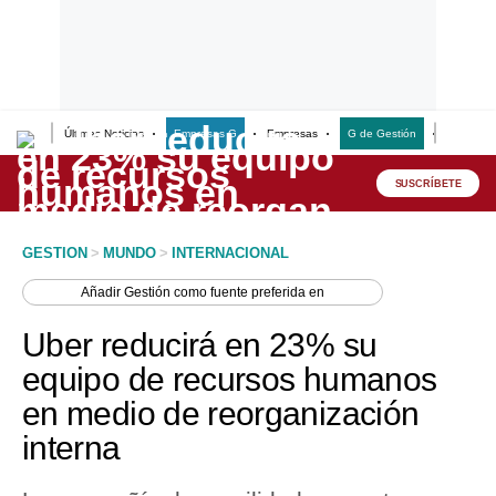
Últimas Noticias
Empresas G
Empresas
G de Gestión
Finanzas
Lo último
Peru Quiosco
SUSCRÍBETE
Portada
GESTION
>
MUNDO
>
INTERNACIONAL
Empresas
Añadir
Gestión
como fuente preferida en
Management & Empleo
Uber reducirá en 23% su
Economía
equipo de recursos humanos
en medio de reorganización
Mercados
interna
Perú
Política