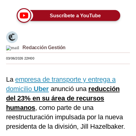
Moda
Suscríbete a YouTube
Estilos
Mundo
EEUU
Redacción Gestión
México
03/06/2026 22H00
España
La
empresa de transporte y entrega a
Internacional
domicilio
Uber
anunció una
reducción
Tecnología
del 23% en su área de recursos
Club del Suscriptor
humanos
, como parte de una
reestructuración impulsada por la nueva
Mix
presidenta de la división, Jill Hazelbaker.
G de Gestión