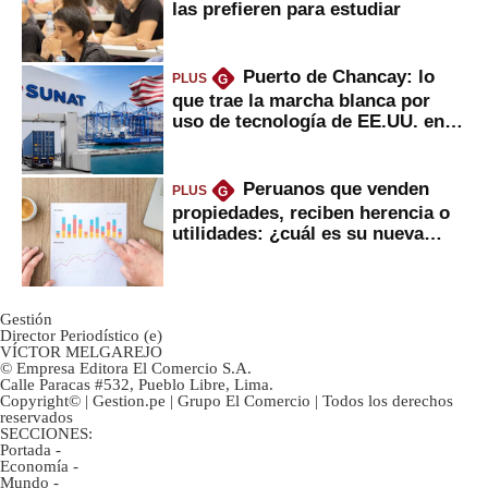
las prefieren para estudiar
Puerto de Chancay: lo
PLUS
G
que trae la marcha blanca por
uso de tecnología de EE.UU. en
mercancías
Peruanos que venden
PLUS
G
propiedades, reciben herencia o
utilidades: ¿cuál es su nueva
inversión clave?
Gestión
Director Periodístico (e)
VÍCTOR MELGAREJO
© Empresa Editora El Comercio S.A.
Calle Paracas #532, Pueblo Libre, Lima.
Copyright© | Gestion.pe | Grupo El Comercio | Todos los derechos
reservados
SECCIONES:
Portada
-
Economía
-
Mundo
-