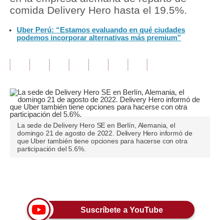
comida Delivery Hero hasta el 19.5%.
Tu Dinero
Uber Perú: “Estamos evaluando en qué ciudades
podemos incorporar alternativas más premium”
Finanzas Personales
Inmobiliarias
Plus G
Opinión
Editorial
La sede de Delivery Hero SE en Berlín, Alemania, el
domingo 21 de agosto de 2022. Delivery Hero informó de
Pregunta de hoy
que Uber también tiene opciones para hacerse con otra
participación del 5.6%.
Blogs
Tendencias
Únete a nuestro canal
Lujo
Suscríbete a YouTube
Viajes