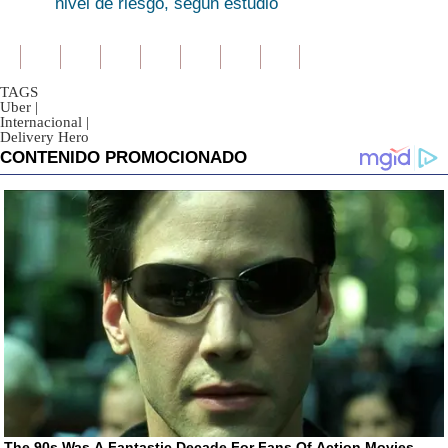
nivel de riesgo, según estudio
TAGS
Uber
|
Internacional
|
Delivery Hero