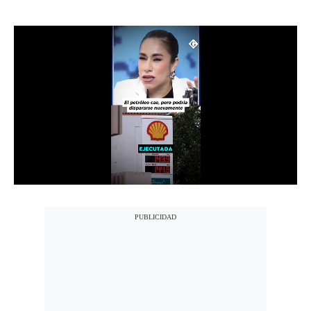
Notas Contratadas
Podcast
Gestión TV
Videos
Fotogalerías
gestion.pe
¿quiénes
Somos?
Términos
Y
Condiciones
Política
De
Privacidad