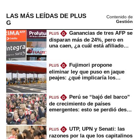
LAS MÁS LEÍDAS DE PLUS
Contenido de
G
Gestión
Ganancias de tres AFP se
PLUS
G
disparan más de 24%, pero en
una caen, ¿a cuál está afiliado
usted?
Fujimori propone
PLUS
G
eliminar ley que puso en jaque
peajes: ¿qué implicaría los
usuarios?
Perú se “bajó del barco”
PLUS
G
de crecimiento de países
emergentes: esto se perdió desde
2022
UTP, UPN y Senati: las
PLUS
G
razones por la que los capitalinos