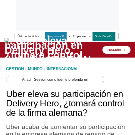
Últimas Noticias
Empresas G
Empresas
G de Gestión
Finanzas
Lo último
Peru Quiosco
SUSCRÍBETE
Portada
GESTION
>
MUNDO
>
INTERNACIONAL
Empresas
Añadir
Gestión
como fuente preferida en
Management & Empleo
Uber eleva su participación en
Economía
Delivery Hero, ¿tomará control
de la firma alemana?
Mercados
Perú
Uber acaba de aumentar su participación
en la empresa alemana de reparto de
Política