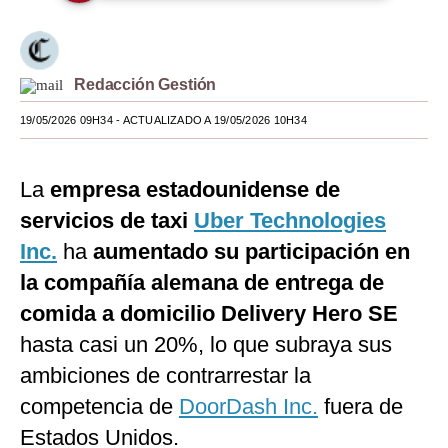
Moda
Estilos
Redacción Gestión
Mundo
19/05/2026 09H34
- ACTUALIZADO A 19/05/2026 10H34
EEUU
La
empresa estadounidense de
México
servicios de taxi
Uber Technologies
España
Inc.
ha
aumentado su participación en
Internacional
la compañía alemana de entrega de
comida a domicilio Delivery Hero SE
Tecnología
hasta casi un 20%, lo que subraya sus
Club del Suscriptor
ambiciones de contrarrestar la
Mix
competencia de
DoorDash Inc.
fuera de
G de Gestión
Estados Unidos.