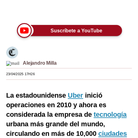
Moda
Únete a nuestro canal
Estilos
Suscríbete a YouTube
Mundo
EEUU
México
Alejandro Milla
España
23/04/2025 17H26
Internacional
La estadounidense
Uber
inició
Tecnología
operaciones en 2010 y ahora es
Club del Suscriptor
considerada la empresa de
tecnología
Mix
urbana más grande del mundo,
circulando en más de 10,000
G de Gestión
ciudades