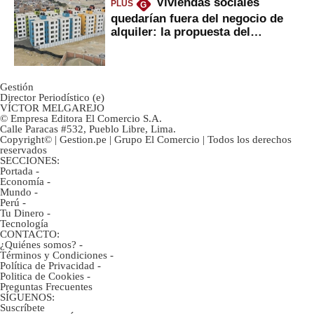
Viviendas sociales
PLUS
G
quedarían fuera del negocio de
alquiler: la propuesta del
gobierno
Gestión
Director Periodístico (e)
VÍCTOR MELGAREJO
© Empresa Editora El Comercio S.A.
Calle Paracas #532, Pueblo Libre, Lima.
Copyright© | Gestion.pe | Grupo El Comercio | Todos los derechos
reservados
SECCIONES:
Portada
-
Economía
-
Mundo
-
Perú
-
Tu Dinero
-
Tecnología
CONTACTO:
¿Quiénes somos?
-
Términos y Condiciones
-
Política de Privacidad
-
Politica de Cookies
-
Preguntas Frecuentes
SÍGUENOS:
Suscríbete