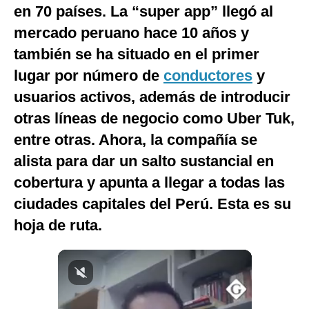
en 70 países.
La “super app” llegó al
Notas Contratadas
mercado peruano hace 10 años y
Podcast
también se ha situado en el primer
Gestión TV
lugar por número de
conductores
y
usuarios activos, además de introducir
Videos
otras líneas de negocio como Uber Tuk,
Fotogalerías
entre otras. Ahora, la compañía se
alista para dar un salto sustancial en
cobertura y apunta a llegar a todas las
gestion.pe
ciudades capitales del Perú. Esta es su
¿quiénes
Somos?
hoja de ruta.
Términos
Y
Condiciones
Política
De
Privacidad