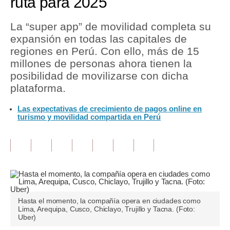
ruta para 2025
Tu Dinero
La “super app” de movilidad completa su
expansión en todas las capitales de
Finanzas Personales
regiones en Perú. Con ello, más de 15
Inmobiliarias
millones de personas ahora tienen la
posibilidad de movilizarse con dicha
Plus G
plataforma.
Opinión
Las expectativas de crecimiento de pagos online en
turismo y movilidad compartida en Perú
Editorial
Pregunta de hoy
Blogs
Tendencias
Hasta el momento, la compañía opera en ciudades como
Lujo
Lima, Arequipa, Cusco, Chiclayo, Trujillo y Tacna. (Foto:
Uber)
Viajes