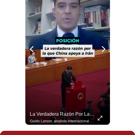
Politica
De
Cookies
Preguntas
Frecuentes
¿Por Qué EE.UU. Necesita Desesperadamente Al Golfo? | Gestión Mundo
La Verdadera Razón Por La Que China Apoya A Irán | Gestión Mundo
Esteban Silva, politólogo internacional, explica que Estados Unidos necesita el apoyo territorial y marítimo de sus aliados del Golfo para operar cerca de Irán. Según su análisis, Teherán busca amenazar su estabilidad energética y económica para que estos gobiernos presionen a Washington y lo obliguen a negociar. #Iran #EEUU #Geopolitica #NoticiasInternacionales #Shorts 👉 Suscríbete y activa la campana para no perderte nuestro análisis diario. 🌎 Síguenos en nuestras redes sociales: 📌 Web oficial: https://gestion.pe/mundo/ 📌 LinkedIn: http://bit.ly/3HYIET0 📌 X (Twitter): http://bit.ly/4noZtX9 📌 TikTok: http://bit.ly/4evB6TO
Guido Larson, analista internacional explica que la guerra no puede entenderse únicamente como un enfrentamiento entre Estados Unidos e Irán, sino también dentro de la competencia global entre Washington y Pekín. El analista sostiene que China mantiene su relación petrolera con Irán y que le interesa que Estados Unidos consuma recursos y pierda influencia. 🚀 ¿Quieres entender el mundo sin ruido? Únete a nuestra comunidad y forma parte del cambio. #GestiónNewsroomLive #NoticiasGlobales #AnálisisGeopolítico #EconomíaMundial #IA #Geopolítica #LatinosEnUSA #NoticiasEnEspañol 👉 Suscríbete y activa la campana para no perderte nuestro análisis diario. 🌎 Síguenos en nuestras redes sociales: 📌 Web oficial: https://gestion.pe/mundo/ 📌 LinkedIn: http://bit.ly/3HYIET0 📌 X (Twitter): http://bit.ly/4noZtX9 📌 TikTok: http://bit.ly/4evB6TO