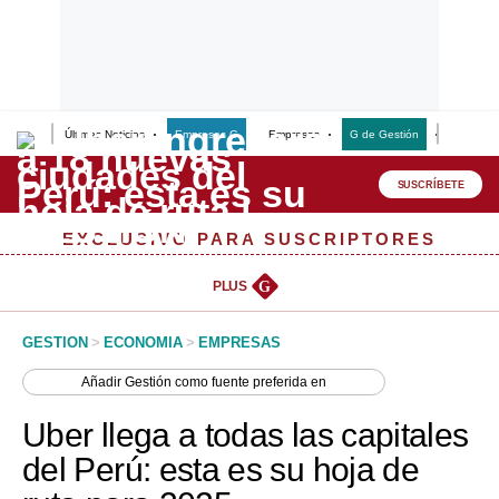
Últimas Noticias
Empresas G
Empresas
G de Gestión
Finanzas
Lo último
Peru Quiosco
SUSCRÍBETE
Portada
EXCLUSIVO PARA SUSCRIPTORES
Empresas
PLUS
G
Management & Empleo
GESTION
>
ECONOMIA
>
EMPRESAS
Economía
Añadir
Gestión
como fuente preferida en
Mercados
Uber llega a todas las capitales
Perú
del Perú: esta es su hoja de
Política