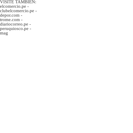
VISITE TAMBIÉN:
elcomercio.pe
-
clubelcomercio.pe
-
depor.com
-
trome.com
-
diariocorreo.pe
-
peruquiosco.pe
-
mag