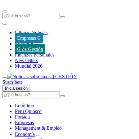
Últimas Noticias
Empresas G
Empresas
G de Gestión
Finanzas Personales
Newsletters
Mundial 2026
Suscríbete
Inicia sesión
Lo último
Peru Quiosco
Portada
Empresas
Management & Empleo
Economía