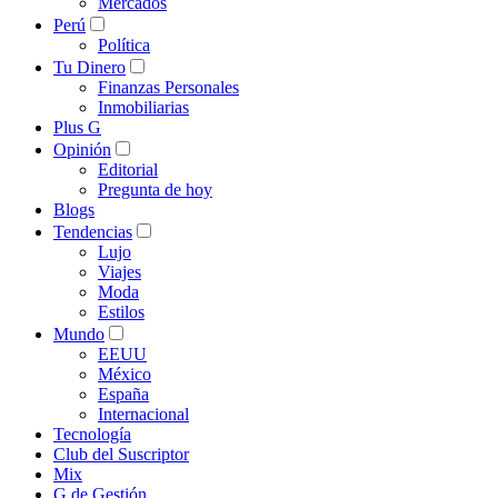
Mercados
Perú
Política
Tu Dinero
Finanzas Personales
Inmobiliarias
Plus G
Opinión
Editorial
Pregunta de hoy
Blogs
Tendencias
Lujo
Viajes
Moda
Estilos
Mundo
EEUU
México
España
Internacional
Tecnología
Club del Suscriptor
Mix
G de Gestión