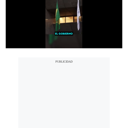
Notas Contratadas
Podcast
Gestión TV
Videos
Fotogalerías
gestion.pe
¿quiénes
Somos?
Términos
Y
Condiciones
Política
De
Privacidad