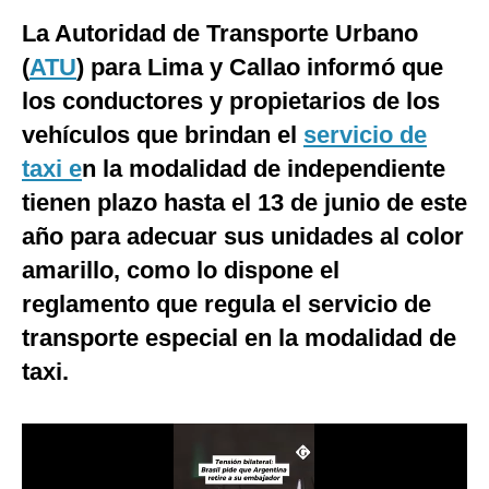
La Autoridad de Transporte Urbano
Moda
(
ATU
) para Lima y Callao informó que
Estilos
los conductores y propietarios de los
Mundo
vehículos que brindan el
servicio de
EEUU
taxi e
n la modalidad de independiente
tienen plazo hasta el 13 de junio de este
México
año para adecuar sus unidades al color
España
amarillo, como lo dispone el
Internacional
reglamento que regula el servicio de
transporte especial en la modalidad de
Tecnología
taxi.
Club del Suscriptor
Mix
G de Gestión