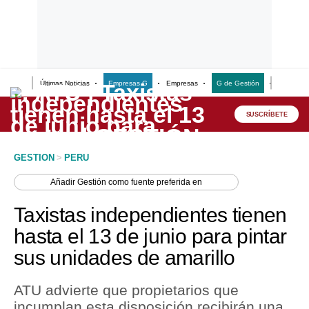
Últimas Noticias
Empresas G
Empresas
G de Gestión
Finanzas
Lo último
Peru Quiosco
SUSCRÍBETE
Portada
GESTION
>
PERU
Empresas
Añadir
Gestión
como fuente preferida en
Management & Empleo
Taxistas independientes tienen
Economía
hasta el 13 de junio para pintar
sus unidades de amarillo
Mercados
Perú
ATU advierte que propietarios que
incumplan esta disposición recibirán una
Política