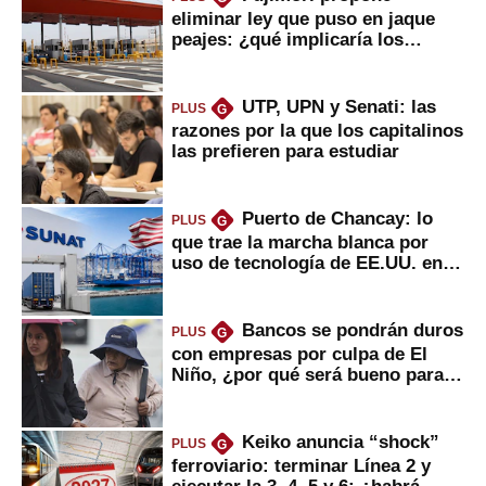
eliminar ley que puso en jaque
peajes: ¿qué implicaría los
usuarios?
UTP, UPN y Senati: las
PLUS
G
razones por la que los capitalinos
las prefieren para estudiar
Puerto de Chancay: lo
PLUS
G
que trae la marcha blanca por
uso de tecnología de EE.UU. en
mercancías
Bancos se pondrán duros
PLUS
G
con empresas por culpa de El
Niño, ¿por qué será bueno para
ahorristas?
Keiko anuncia “shock”
PLUS
G
ferroviario: terminar Línea 2 y