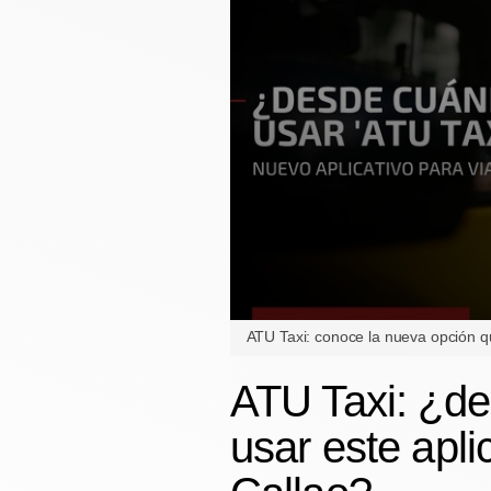
Finanzas Personales
Inmobiliarias
Plus G
Opinión
Editorial
Pregunta de hoy
Blogs
0
ATU Taxi: conoce la nueva opción qu
Tendencias
seconds
of
1
Lujo
ATU Taxi: ¿d
minute,
39
Viajes
seconds
usar este apli
Volume
90%
Moda