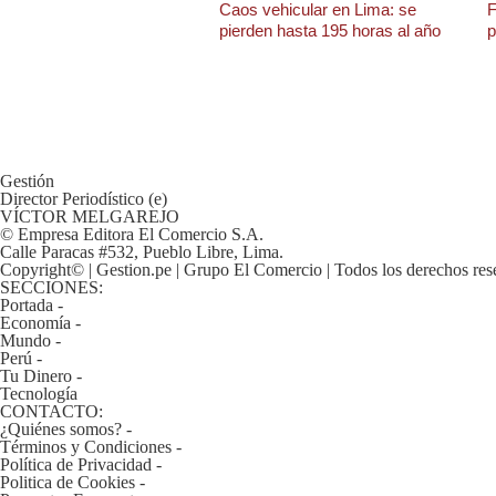
De
Caos vehicular en Lima: se
F
Cookies
pierden hasta 195 horas al año
p
Preguntas
Frecuentes
Gestión
Director Periodístico (e)
VÍCTOR MELGAREJO
© Empresa Editora El Comercio S.A.
Calle Paracas #532, Pueblo Libre, Lima.
Copyright© | Gestion.pe | Grupo El Comercio | Todos los derechos res
SECCIONES:
Portada
-
Economía
-
Mundo
-
Perú
-
Tu Dinero
-
Tecnología
CONTACTO:
¿Quiénes somos?
-
Términos y Condiciones
-
Política de Privacidad
-
Politica de Cookies
-