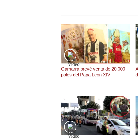
Podcast
Gestión TV
Videos
Fotogalerías
gestion.pe
Gamarra prevé venta de 20,000
A
polos del Papa León XIV
d
¿quiénes
Somos?
Términos
Y
Condiciones
Política
De
Privacidad
Politica