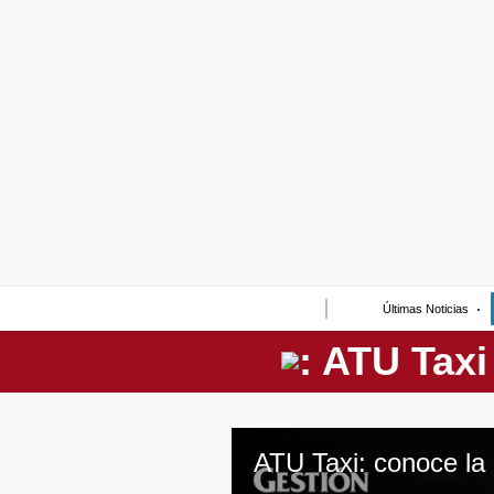
Lo último
Peru Quiosco
Portada
Empresas
Management & Empleo
Economía
Últimas Noticias
Mercados
Perú
Política
Tu Dinero