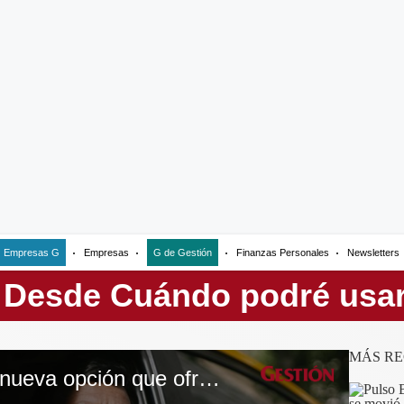
Empresas G
Empresas
G de Gestión
Finanzas Personales
Newsletters
MÁS RE
ATU Taxi: conoce la nueva opción que ofrece el gobierno a Lima y Callao