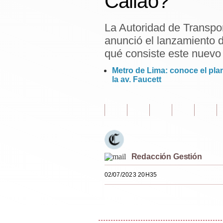
Callao?
Estilos
La Autoridad de Transpo
Mundo
anunció el lanzamiento d
EEUU
qué consiste este nuevo 
México
Metro de Lima: conoce el plan
la av. Faucett
España
Internacional
Tecnología
Club del Suscriptor
Redacción Gestión
Mix
02/07/2023 20H35
G de Gestión
Notas Contratadas