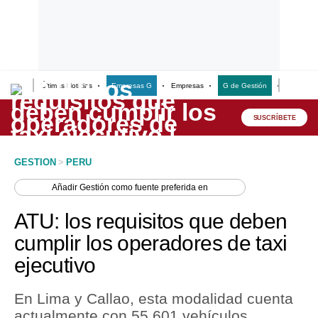
Últimas Noticias
Empresas G
Empresas
G de Gestión
Finanzas
Lo último
Peru Quiosco
SUSCRÍBETE
Portada
GESTION
>
PERU
Empresas
Añadir
Gestión
como fuente preferida en
Management & Empleo
ATU: los requisitos que deben
Economía
cumplir los operadores de taxi
ejecutivo
Mercados
Perú
En Lima y Callao, esta modalidad cuenta
actualmente con 55,601 vehículos
Política