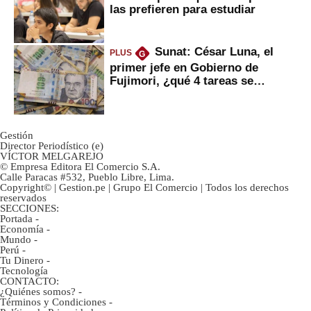
las prefieren para estudiar
Sunat: César Luna, el
PLUS
G
primer jefe en Gobierno de
Fujimori, ¿qué 4 tareas se
marcan urgentes?
Gestión
Director Periodístico (e)
VÍCTOR MELGAREJO
© Empresa Editora El Comercio S.A.
Calle Paracas #532, Pueblo Libre, Lima.
Copyright© | Gestion.pe | Grupo El Comercio | Todos los derechos
reservados
SECCIONES:
Portada
-
Economía
-
Mundo
-
Perú
-
Tu Dinero
-
Tecnología
CONTACTO:
¿Quiénes somos?
-
Términos y Condiciones
-