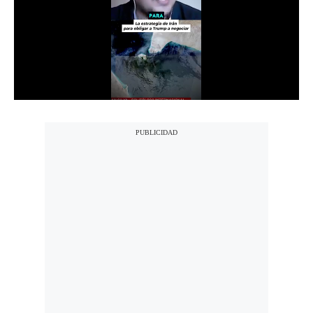
Notas Contratadas
Podcast
Gestión TV
Videos
Fotogalerías
gestion.pe
¿quiénes
Somos?
Términos
Y
Condiciones
Política
De
Privacidad