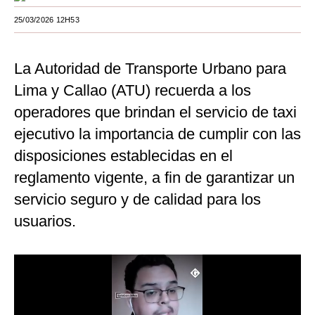
Moda
25/03/2026 12H53
Estilos
La Autoridad de Transporte Urbano para
Mundo
Lima y Callao (ATU) recuerda a los
EEUU
operadores que brindan el servicio de taxi
ejecutivo la importancia de cumplir con las
México
disposiciones establecidas en el
España
reglamento vigente, a fin de garantizar un
Internacional
servicio seguro y de calidad para los
Tecnología
usuarios.
Club del Suscriptor
Mix
G de Gestión