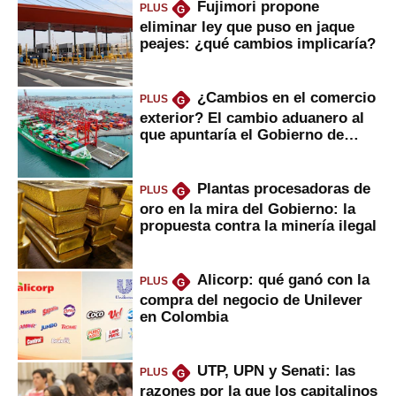
Fujimori propone
PLUS
G
eliminar ley que puso en jaque
peajes: ¿qué cambios implicaría?
¿Cambios en el comercio
PLUS
G
exterior? El cambio aduanero al
que apuntaría el Gobierno de
Fujimori
Plantas procesadoras de
PLUS
G
oro en la mira del Gobierno: la
propuesta contra la minería ilegal
Alicorp: qué ganó con la
PLUS
G
compra del negocio de Unilever
en Colombia
UTP, UPN y Senati: las
PLUS
G
razones por la que los capitalinos