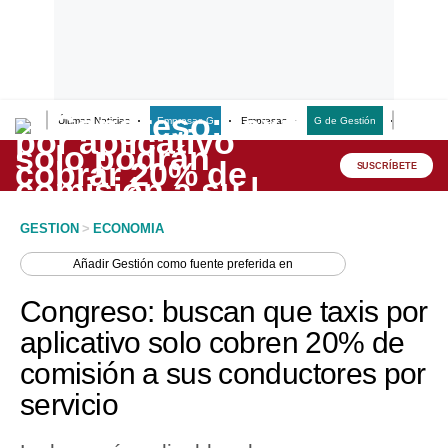
Últimas Noticias
Empresas G
Empresas
G de Gestión
Finanzas
Lo último
Peru Quiosco
SUSCRÍBETE
Portada
GESTION
>
ECONOMIA
Empresas
Añadir
Gestión
como fuente preferida en
Management & Empleo
Congreso: buscan que taxis por
Economía
aplicativo solo cobren 20% de
comisión a sus conductores por
Mercados
servicio
Perú
Política