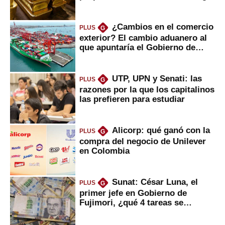
¿Cambios en el comercio
PLUS
G
exterior? El cambio aduanero al
que apuntaría el Gobierno de
Fujimori
UTP, UPN y Senati: las
PLUS
G
razones por la que los capitalinos
las prefieren para estudiar
Alicorp: qué ganó con la
PLUS
G
compra del negocio de Unilever
en Colombia
Sunat: César Luna, el
PLUS
G
primer jefe en Gobierno de
Fujimori, ¿qué 4 tareas se
marcan urgentes?