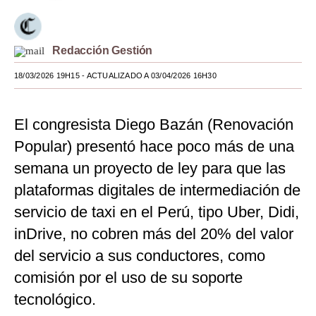
Moda
Estilos
Redacción Gestión
18/03/2026 19H15
Mundo
- ACTUALIZADO A 03/04/2026 16H30
EEUU
El congresista Diego Bazán (Renovación
México
Popular) presentó hace poco más de una
España
semana un proyecto de ley para que las
plataformas digitales de intermediación de
Internacional
servicio de taxi en el Perú, tipo Uber, Didi,
Tecnología
inDrive, no cobren más del 20% del valor
Club del Suscriptor
del servicio a sus conductores, como
comisión por el uso de su soporte
Mix
tecnológico.
G de Gestión