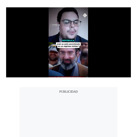
Notas Contratadas
Podcast
Gestión TV
Videos
Fotogalerías
gestion.pe
¿quiénes
Somos?
Términos
Y
Condiciones
Política
De
Privacidad