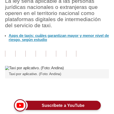
La ley sería aplicable a las personas
jurídicas nacionales o extranjeras que
Tu Dinero
operen en el territorio nacional como
plataformas digitales de intermediación
Finanzas Personales
del servicio de taxi.
Inmobiliarias
Apps de taxis: cuáles garantizan mayor y menor nivel de
riesgo, según estudio
Plus G
Opinión
Editorial
Pregunta de hoy
Taxi por aplicativo. (Foto: Andina)
Blogs
Únete a nuestro canal
Tendencias
Lujo
Suscríbete a YouTube
Viajes