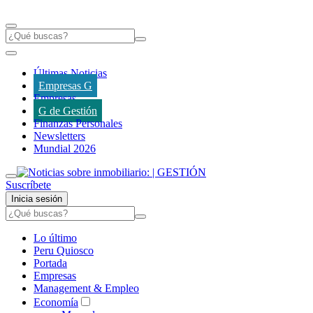
Últimas Noticias
Empresas G
Empresas
G de Gestión
Finanzas Personales
Newsletters
Mundial 2026
Suscríbete
Inicia sesión
Lo último
Peru Quiosco
Portada
Empresas
Management & Empleo
Economía