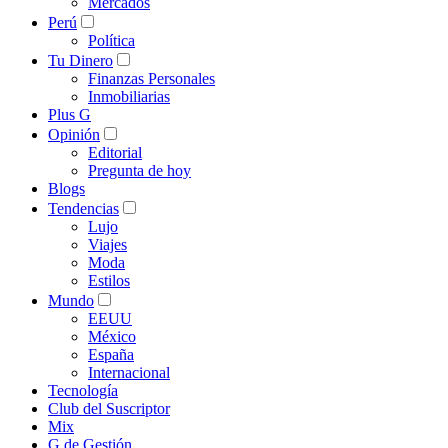
Mercados
Perú
Política
Tu Dinero
Finanzas Personales
Inmobiliarias
Plus G
Opinión
Editorial
Pregunta de hoy
Blogs
Tendencias
Lujo
Viajes
Moda
Estilos
Mundo
EEUU
México
España
Internacional
Tecnología
Club del Suscriptor
Mix
G de Gestión