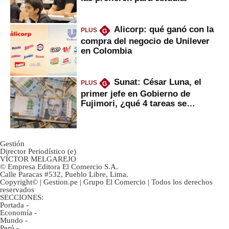
Alicorp: qué ganó con la
PLUS
G
compra del negocio de Unilever
en Colombia
Sunat: César Luna, el
PLUS
G
primer jefe en Gobierno de
Fujimori, ¿qué 4 tareas se
marcan urgentes?
Gestión
Director Periodístico (e)
VÍCTOR MELGAREJO
© Empresa Editora El Comercio S.A.
Calle Paracas #532, Pueblo Libre, Lima.
Copyright© | Gestion.pe | Grupo El Comercio | Todos los derechos
reservados
SECCIONES:
Portada
-
Economía
-
Mundo
-
Perú
-