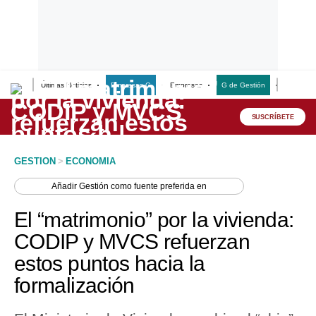
Últimas Noticias
Empresas G
Empresas
G de Gestión
Finanzas
Lo último
Peru Quiosco
SUSCRÍBETE
Portada
GESTION
>
ECONOMIA
Empresas
Añadir
Gestión
como fuente preferida en
Management & Empleo
El “matrimonio” por la vivienda:
Economía
CODIP y MVCS refuerzan
estos puntos hacia la
Mercados
formalización
Perú
Política