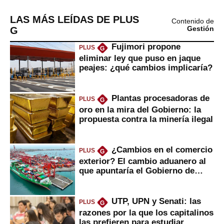
LAS MÁS LEÍDAS DE PLUS
Contenido de
G
Gestión
Fujimori propone
PLUS
G
eliminar ley que puso en jaque
peajes: ¿qué cambios implicaría?
Plantas procesadoras de
PLUS
G
oro en la mira del Gobierno: la
propuesta contra la minería ilegal
¿Cambios en el comercio
PLUS
G
exterior? El cambio aduanero al
que apuntaría el Gobierno de
Fujimori
UTP, UPN y Senati: las
PLUS
G
razones por la que los capitalinos
las prefieren para estudiar