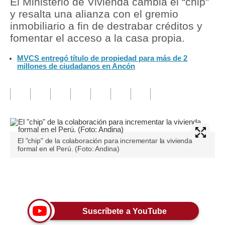
El Ministerio de Vivienda cambia el “chip”
y resalta una alianza con el gremio
Tu Dinero
inmobiliario a fin de destrabar créditos y
fomentar el acceso a la casa propia.
Finanzas Personales
MVCS entregó título de propiedad para más de 2
Inmobiliarias
millones de ciudadanos en Ancón
Plus G
Opinión
Editorial
Pregunta de hoy
El "chip" de la colaboración para incrementar la vivienda
formal en el Perú. (Foto: Andina)
Blogs
Tendencias
Únete a nuestro canal
Lujo
Suscríbete a YouTube
Viajes