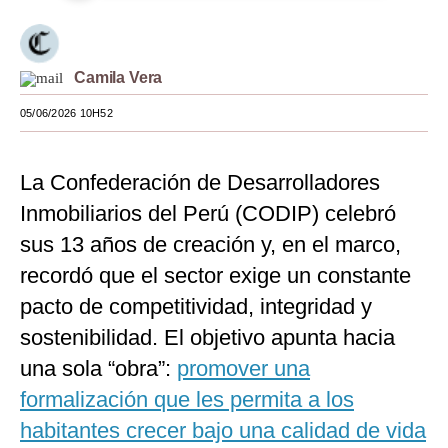
Moda
Estilos
Camila Vera
Mundo
05/06/2026 10H52
EEUU
La Confederación de Desarrolladores
México
Inmobiliarios del Perú (CODIP) celebró
España
sus 13 años de creación y, en el marco,
Internacional
recordó que el sector exige un constante
pacto de competitividad, integridad y
Tecnología
sostenibilidad. El objetivo apunta hacia
Club del Suscriptor
una sola “obra”:
promover una
Mix
formalización que les permita a los
habitantes crecer bajo una calidad de vida
G de Gestión