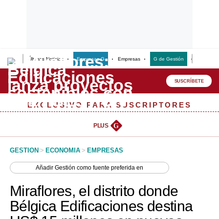
Últimas Noticias
Empresas G
Empresas
G de Gestión
Finanzas
Lo último
Peru Quiosco
SUSCRÍBETE
Portada
EXCLUSIVO PARA SUSCRIPTORES
Empresas
PLUS
G
Management & Empleo
GESTION
>
ECONOMIA
>
EMPRESAS
Economía
Añadir
Gestión
como fuente preferida en
Mercados
Miraflores, el distrito donde
Perú
Bélgica Edificaciones destina
Política