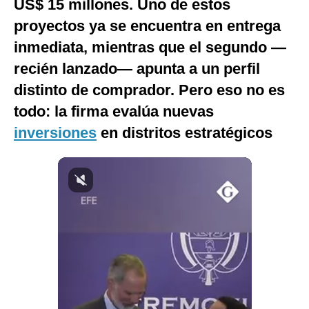
US$ 15 millones. Uno de estos
Notas Contratadas
proyectos ya se encuentra en entrega
Podcast
inmediata, mientras que el segundo —
recién lanzado— apunta a un perfil
Gestión TV
distinto de comprador. Pero eso no es
Videos
todo: la firma evalúa nuevas
Fotogalerías
inversiones
en distritos estratégicos
gestion.pe
¿quiénes
Somos?
Términos
Y
Condiciones
Política
De
Privacidad