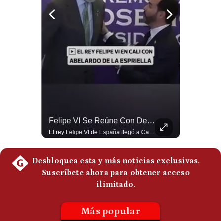
Politica
De
Cookies
Preguntas
Frecuentes
La Frontera Española Colapsa ¿Qué Está Pasando En Ceuta? | Gestión Mundo
Felipe VI Se Reúne Con De La Espriella Antes De La Investidura | Gestión Mundo
La madrugada del 30 de julio de 2026 marcó un antes y un después en el Estrecho de Gibraltar. En cuestión de horas, cerca de 72.000 migrantes marroquíes ingresaron al territorio español de Ceuta, desbordando por completo a una ciudad de apenas 85.000 habitantes. En este video, explicamos los detalles de la emergencia humana y las ramificaciones geopolíticas del conflicto: la trampa de los rumores en redes sociales, el rol de Marruecos, el acercamiento de España a Argelia y la respuesta de la Unión Europea ante las amenazas de suspensión del Tratado Schengen. #Ceuta #España #Marruecos #Geopolitica #PedroSanchez #NoticiasInternacionales #Schengen #Europa #CrisisMigratoria 👉 Suscríbete y activa la campana para no perderte nuestro análisis diario. 🌎 Síguenos en nuestras redes sociales: 📌 Web oficial: https://gestion.pe/mundo/ 📌 LinkedIn: http://bit.ly/3HYIET0 📌 X (Twitter): http://bit.ly/4noZtX9 📌 TikTok: http://bit.ly/4evB6TO
El rey Felipe VI de España llegó a Cali para reunirse con el presidente electo de Colombia, Abelardo de la Espriella, horas antes de su histórica investidura presidencial. Un encuentro clave que refuerza las relaciones diplomáticas y bilaterales entre ambas naciones antes de la ceremonia oficial. ¿Qué opinas sobre el papel diplomático de España en la política latinoamericana? #FelipeVI #DeLaEspriella #Colombia #Espana #PoliticaInternacional #Shorts 👉 Suscríbete y activa la campana para no perderte nuestro análisis diario. 🌎 Síguenos en nuestras redes sociales: 📌 Web oficial: https://gestion.pe/mundo/ 📌 LinkedIn: http://bit.ly/3HYIET0 📌 X (Twitter): http://bit.ly/4noZtX9 📌 TikTok: http://bit.ly/4evB6TO