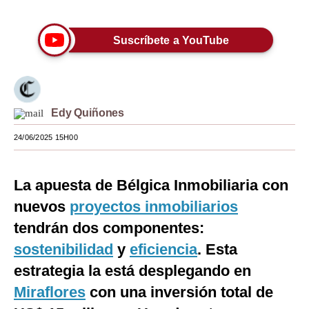
Moda
Suscríbete a YouTube
Estilos
Mundo
EEUU
Edy Quiñones
México
24/06/2025 15H00
España
La apuesta de Bélgica Inmobiliaria con
Internacional
nuevos
proyectos inmobiliarios
Tecnología
tendrán dos componentes:
Club del Suscriptor
sostenibilidad
y
eficiencia
. Esta
estrategia la está desplegando en
Mix
Miraflores
con una inversión total de
G de Gestión