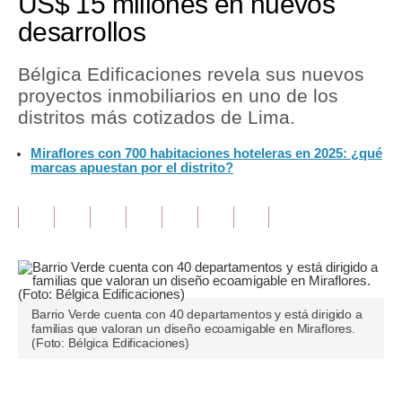
US$ 15 millones en nuevos
desarrollos
Tu Dinero
Finanzas Personales
Bélgica Edificaciones revela sus nuevos
proyectos inmobiliarios en uno de los
Inmobiliarias
distritos más cotizados de Lima.
Plus G
Miraflores con 700 habitaciones hoteleras en 2025: ¿qué
marcas apuestan por el distrito?
Opinión
Editorial
Pregunta de hoy
Blogs
Barrio Verde cuenta con 40 departamentos y está dirigido a
Tendencias
familias que valoran un diseño ecoamigable en Miraflores.
(Foto: Bélgica Edificaciones)
Lujo
Viajes
Únete a nuestro canal