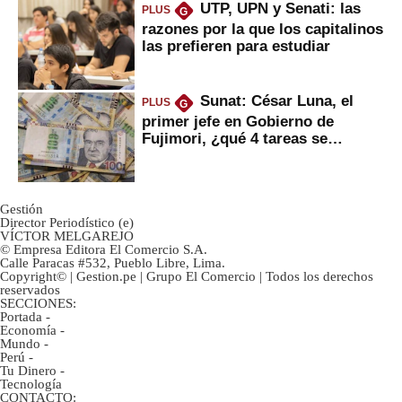
UTP, UPN y Senati: las
PLUS
G
razones por la que los capitalinos
las prefieren para estudiar
Sunat: César Luna, el
PLUS
G
primer jefe en Gobierno de
Fujimori, ¿qué 4 tareas se
marcan urgentes?
Gestión
Director Periodístico (e)
VÍCTOR MELGAREJO
© Empresa Editora El Comercio S.A.
Calle Paracas #532, Pueblo Libre, Lima.
Copyright© | Gestion.pe | Grupo El Comercio | Todos los derechos
reservados
SECCIONES:
Portada
-
Economía
-
Mundo
-
Perú
-
Tu Dinero
-
Tecnología
CONTACTO: