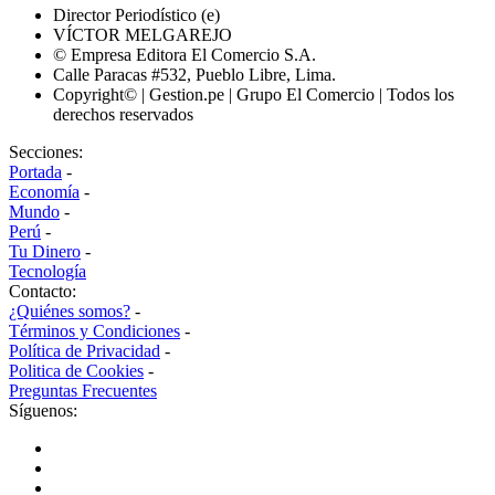
Director Periodístico (e)
VÍCTOR MELGAREJO
© Empresa Editora El Comercio S.A.
Calle Paracas #532, Pueblo Libre, Lima.
Copyright© | Gestion.pe | Grupo El Comercio | Todos los
derechos reservados
Secciones:
Portada
-
Economía
-
Mundo
-
Perú
-
Tu Dinero
-
Tecnología
Contacto:
¿Quiénes somos?
-
Términos y Condiciones
-
Política de Privacidad
-
Politica de Cookies
-
Preguntas Frecuentes
Síguenos: