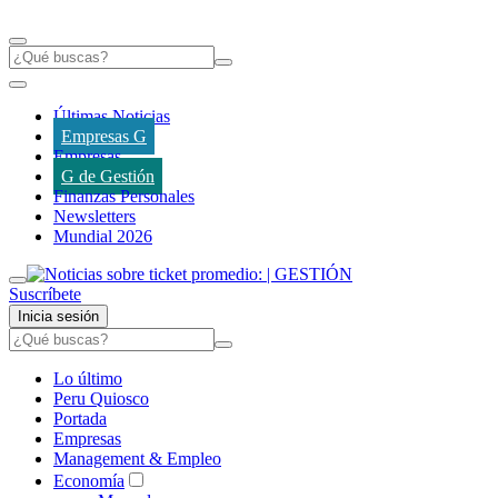
Últimas Noticias
Empresas G
Empresas
G de Gestión
Finanzas Personales
Newsletters
Mundial 2026
Suscríbete
Inicia sesión
Lo último
Peru Quiosco
Portada
Empresas
Management & Empleo
Economía