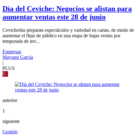
Día del Ceviche: Negocios se alistan para
aumentar ventas este 28 de junio
Cevicherías preparan espectáculos y variedad en cartas, de modo de
aumentar el flujo de público en una etapa de bajas ventas por
temporada de inv...
Empresas
Mayumi García
|
PLUS
G
anterior
1
siguiente
Gestión