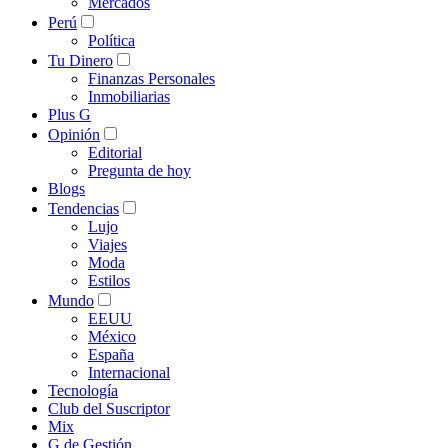
Mercados
Perú
Política
Tu Dinero
Finanzas Personales
Inmobiliarias
Plus G
Opinión
Editorial
Pregunta de hoy
Blogs
Tendencias
Lujo
Viajes
Moda
Estilos
Mundo
EEUU
México
España
Internacional
Tecnología
Club del Suscriptor
Mix
G de Gestión