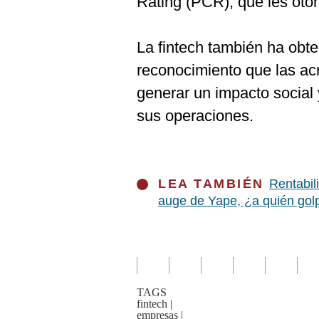
Rating (PCR), que les otor
La fintech también ha obte
reconocimiento que las a
generar un impacto social 
sus operaciones.
LEA TAMBIÉN
Rentabil
auge de Yape, ¿a quién go
TAGS
fintech
|
empresas
|