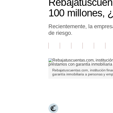
Rebajatuscuen
Finanzas Personales
100 millones, ¿
Inmobiliarias
Recientemente, la empresa
Plus G
de riesgo.
Opinión
Editorial
Pregunta de hoy
Blogs
Rebajatuscuentas.com, institución fin
garantía inmobiliaria a personas y em
Tendencias
Lujo
Únete a nuestro canal
Viajes
Moda