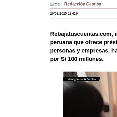
Redacción Gestión
Estilos
26/08/2025 13H29
Mundo
EEUU
Rebajatuscuentas.com, in
México
peruana que ofrece prést
España
personas y empresas, h
Internacional
por S/ 100 millones.
Tecnología
Club del Suscriptor
Mix
G de Gestión
Notas Contratadas