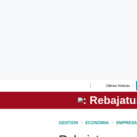
Lo último
Peru Quiosco
Portada
Empresas
Management & Empleo
Economía
Últimas Noticias
Mercados
Perú
Política
GESTION
>
ECONOMIA
>
EMPRESA
Tu Dinero