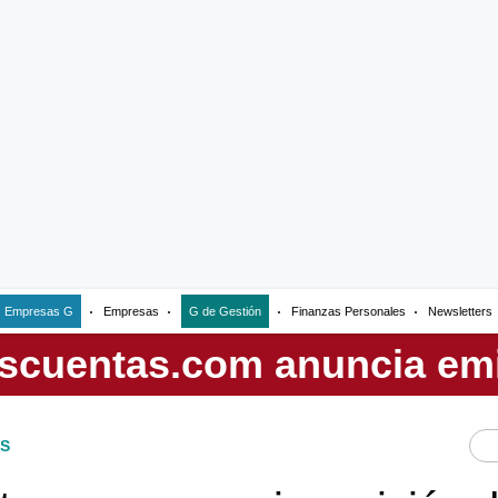
Empresas G
Empresas
G de Gestión
Finanzas Personales
Newsletters
S