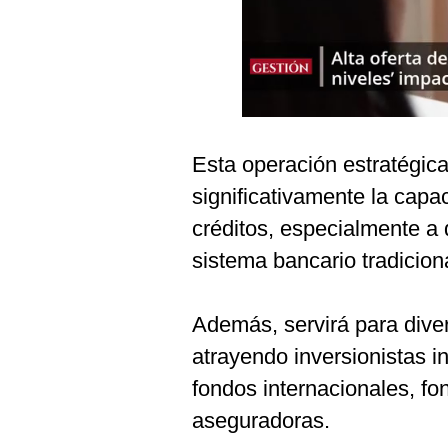
Podcast
Gestión TV
Videos
Fotogalerías
Esta operación estratégica 
significativamente la capa
gestion.pe
créditos, especialmente a 
¿quiénes
sistema bancario tradicion
Somos?
Términos
Además, servirá para diver
Y
Condiciones
atrayendo inversionistas i
Política
fondos internacionales, fo
De
Privacidad
aseguradoras.
Politica