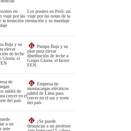
 noticias
Los postres en Perú: un
viaje por las notas de la
tentación y su maridaje
G
Pampa Baja y su
plan para elevar
distribución de leche a
Grupo Gloria: el factor
FEN
G
Empresa de
montacargas eléctricos
saldrá de Lima para
crecer en el sur y norte
del país
G
¿Se puede
denunciar a un profesor
ante Indecopi? La línea