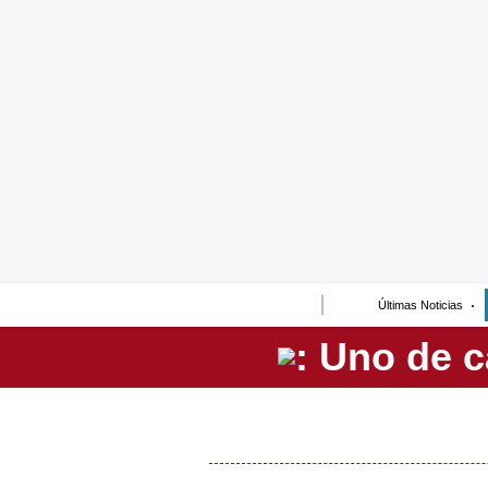
Lo último
Peru Quiosco
Portada
Empresas
Management & Empleo
Economía
Últimas Noticias
Mercados
Perú
Política
Tu Dinero