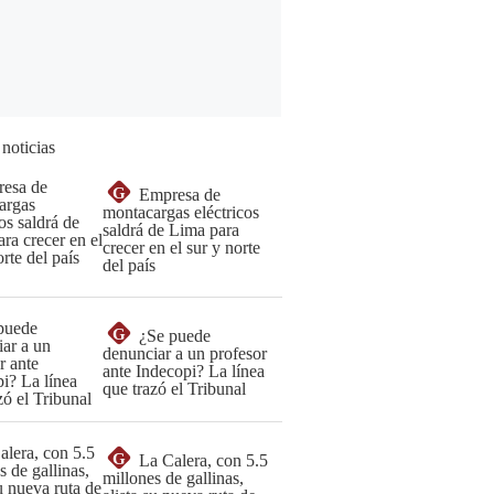
 noticias
G
Empresa de
montacargas eléctricos
saldrá de Lima para
crecer en el sur y norte
del país
G
¿Se puede
denunciar a un profesor
ante Indecopi? La línea
que trazó el Tribunal
G
La Calera, con 5.5
millones de gallinas,