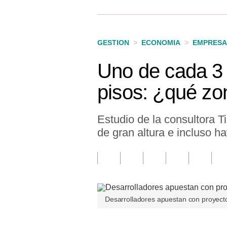
Finanzas Personales
Inmobiliarias
GESTION
>
ECONOMIA
>
EMPRESA
Plus G
Uno de cada 3 
Opinión
pisos: ¿qué zo
Editorial
Pregunta de hoy
Estudio de la consultora Ti
de gran altura e incluso h
Blogs
Tendencias
Lujo
Viajes
Desarrolladores apuestan con proyecto
Moda