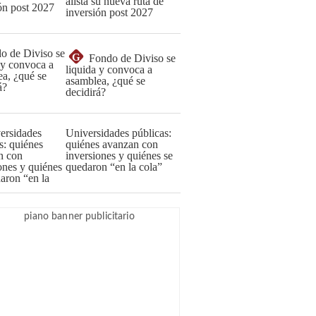
alista su nueva ruta de
inversión post 2027
G
Fondo de Diviso se
liquida y convoca a
asamblea, ¿qué se
decidirá?
Universidades públicas:
quiénes avanzan con
inversiones y quiénes se
quedaron “en la cola”