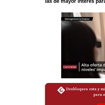
las de mayor interés para
Podcast
Gestión TV
Videos
Fotogalerías
gestion.pe
¿quiénes
Somos?
Términos
Y
Condiciones
Política
De
Privacidad
Politica