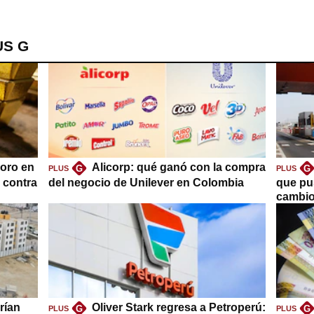
US G
oro en
Alicorp: qué ganó con la compra
G
G
PLUS
PLUS
a contra
del negocio de Unilever en Colombia
que pu
cambio
rían
Oliver Stark regresa a Petroperú:
G
G
PLUS
PLUS