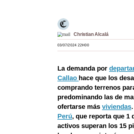
Únete a nuestro canal
Estilos
Mundo
EEUU
Christian Alcalá
México
03/07/2024 22H00
España
Internacional
La demanda por
depart
Callao
hace que los desa
Tecnología
comprando terrenos para 
Club del Suscriptor
predominando las de may
Mix
ofertarse más
viviendas
G de Gestión
Perú
, que reporta que 1 
activos superan los 15 p
Notas Contratadas