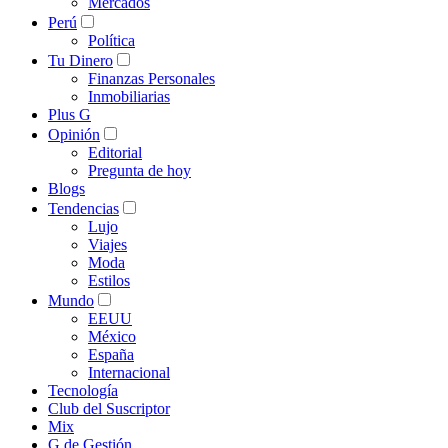
Mercados
Perú
Política
Tu Dinero
Finanzas Personales
Inmobiliarias
Plus G
Opinión
Editorial
Pregunta de hoy
Blogs
Tendencias
Lujo
Viajes
Moda
Estilos
Mundo
EEUU
México
España
Internacional
Tecnología
Club del Suscriptor
Mix
G de Gestión