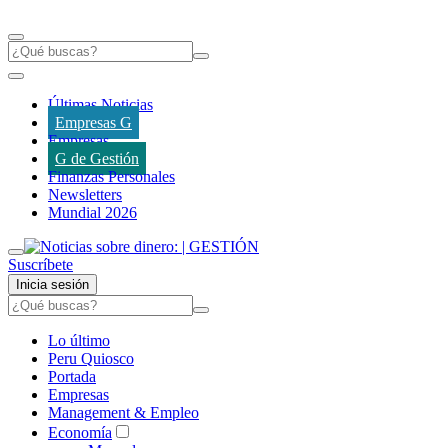
Últimas Noticias
Empresas G
Empresas
G de Gestión
Finanzas Personales
Newsletters
Mundial 2026
Suscríbete
Inicia sesión
Lo último
Peru Quiosco
Portada
Empresas
Management & Empleo
Economía