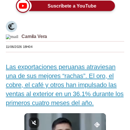
Suscríbete a YouTube
Moda
Estilos
Mundo
Camila Vera
EEUU
11/06/2026 18H04
México
Las exportaciones peruanas atraviesan
España
una de sus mejores “rachas”. El oro, el
Internacional
cobre, el café y otros han impulsado las
Tecnología
ventas al exterior en un 36.1% durante los
Club del Suscriptor
primeros cuatro meses del año.
Mix
G de Gestión