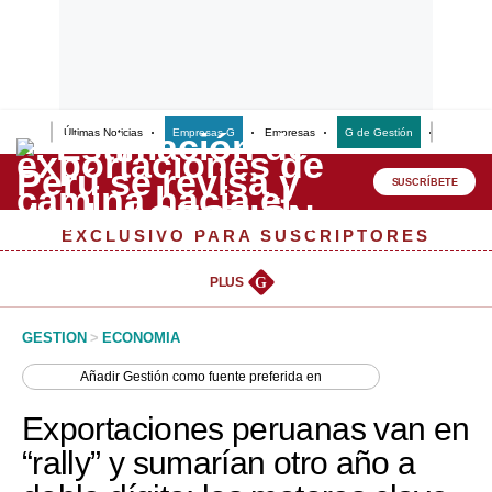
Últimas Noticias
Empresas G
Empresas
G de Gestión
Finanzas
Lo último
Peru Quiosco
SUSCRÍBETE
Portada
EXCLUSIVO PARA SUSCRIPTORES
Empresas
PLUS
G
Management & Empleo
GESTION
>
ECONOMIA
Economía
Añadir
Gestión
como fuente preferida en
Mercados
Exportaciones peruanas van en
Perú
“rally” y sumarían otro año a
Política