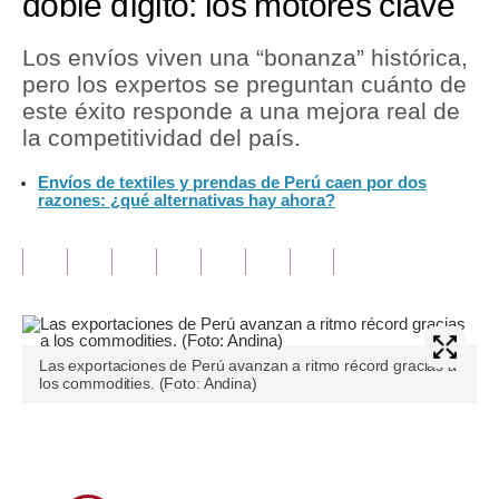
doble dígito: los motores clave
Tu Dinero
Los envíos viven una “bonanza” histórica,
pero los expertos se preguntan cuánto de
Finanzas Personales
este éxito responde a una mejora real de
Inmobiliarias
la competitividad del país.
Plus G
En
víos de textiles y prendas de Perú caen por dos
razones: ¿qué alternativas hay ahora?
Opinión
Editorial
Pregunta de hoy
Blogs
Las exportaciones de Perú avanzan a ritmo récord gracias a
los commodities. (Foto: Andina)
Tendencias
Lujo
Únete a nuestro canal
Viajes