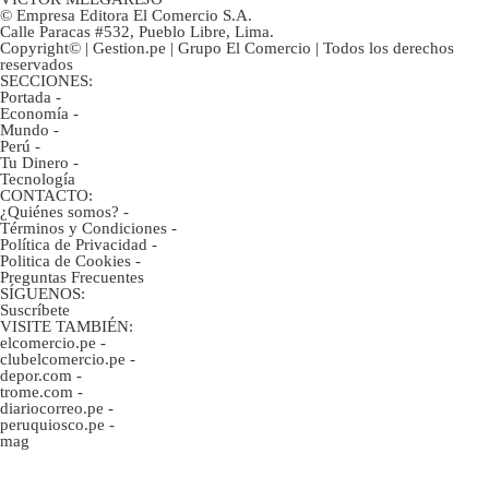
© Empresa Editora El Comercio S.A.
Calle Paracas #532, Pueblo Libre, Lima.
Copyright© | Gestion.pe | Grupo El Comercio | Todos los derechos
reservados
SECCIONES:
Portada
-
Economía
-
Mundo
-
Perú
-
Tu Dinero
-
Tecnología
CONTACTO:
¿Quiénes somos?
-
Términos y Condiciones
-
Política de Privacidad
-
Politica de Cookies
-
Preguntas Frecuentes
SÍGUENOS:
Suscríbete
VISITE TAMBIÉN:
elcomercio.pe
-
clubelcomercio.pe
-
depor.com
-
trome.com
-
diariocorreo.pe
-
peruquiosco.pe
-
mag