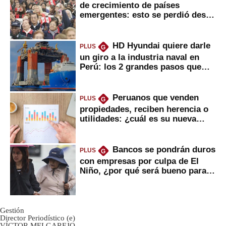
de crecimiento de países
emergentes: esto se perdió desde
2022
HD Hyundai quiere darle
PLUS
G
un giro a la industria naval en
Perú: los 2 grandes pasos que
daría
Peruanos que venden
PLUS
G
propiedades, reciben herencia o
utilidades: ¿cuál es su nueva
inversión clave?
Bancos se pondrán duros
PLUS
G
con empresas por culpa de El
Niño, ¿por qué será bueno para
ahorristas?
Gestión
Director Periodístico (e)
VÍCTOR MELGAREJO