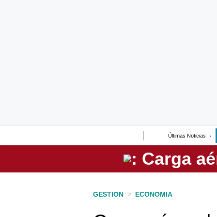
Lo último
Peru Quiosco
Portada
Empresas
Management & Empleo
Economía
Últimas Noticias
Mercados
Perú
Política
GESTION
>
ECONOMIA
Tu Dinero