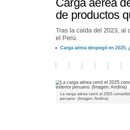
Carga aérea de
Finanzas Personales
de productos 
Inmobiliarias
Tras la caída del 2023, al
Plus G
el Perú.
Opinión
Carga aérea despegó en 2025, 
Editorial
Pregunta de hoy
Blogs
Tendencias
La carga aérea cerró el 2025 consolid
peruano. (Imagen: Andina)
Lujo
Viajes
Únete a nuestro canal
Moda