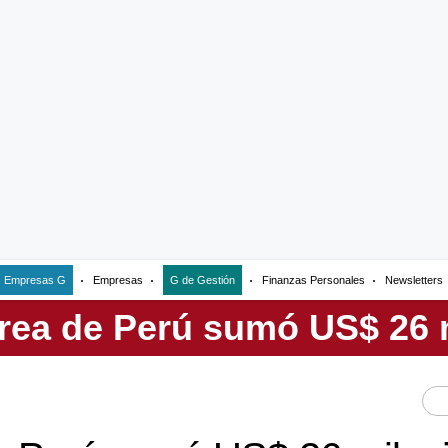
Empresas G
Empresas
G de Gestión
Finanzas Personales
Newsletters