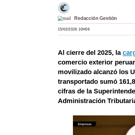
Estilos
Mundo
Redacción Gestión
15/02/2026 10H06
EEUU
México
Al cierre del 2025, la
car
España
comercio exterior peruan
Internacional
movilizado alcanzó los U
Tecnología
transportado sumó 161,8
cifras de la Superintend
Club del Suscriptor
Administración Tributaria
Mix
G de Gestión
Notas Contratadas