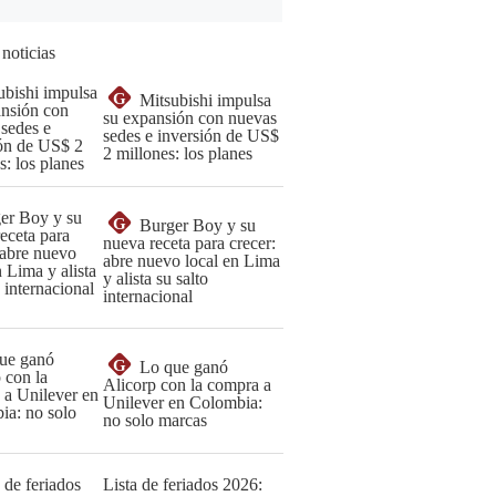
 noticias
G
Mitsubishi impulsa
su expansión con nuevas
sedes e inversión de US$
2 millones: los planes
G
Burger Boy y su
nueva receta para crecer:
abre nuevo local en Lima
y alista su salto
internacional
G
Lo que ganó
Alicorp con la compra a
Unilever en Colombia:
no solo marcas
Lista de feriados 2026: