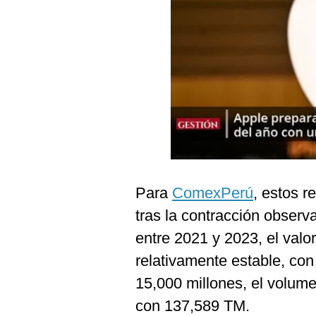
Podcast
Gestión TV
Videos
Fotogalerías
gestion.pe
¿quiénes
Para
ComexPerú
, estos 
Somos?
tras la contracción obser
Términos
Y
entre 2021 y 2023, el valo
Condiciones
relativamente estable, co
Política
De
15,000 millones, el volum
Privacidad
con 137,589 TM.
Politica