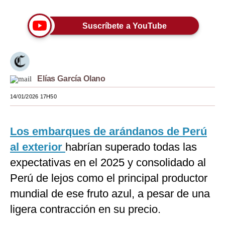
Moda
Suscríbete a YouTube
Estilos
Mundo
EEUU
Elías García Olano
México
14/01/2026 17H50
España
Los embarques de arándanos de Perú
Internacional
al exterior
habrían superado todas las
Tecnología
expectativas en el 2025 y consolidado al
Club del Suscriptor
Perú de lejos como el principal productor
mundial de ese fruto azul, a pesar de una
Mix
ligera contracción en su precio.
G de Gestión