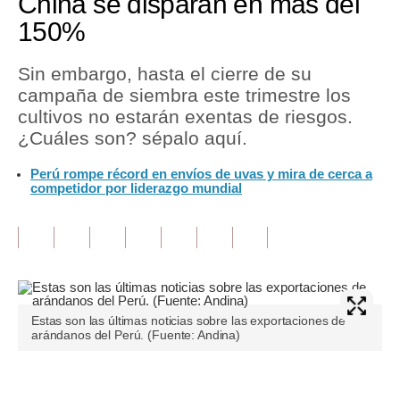
China se disparan en más del
150%
Tu Dinero
Finanzas Personales
Sin embargo, hasta el cierre de su
campaña de siembra este trimestre los
Inmobiliarias
cultivos no estarán exentas de riesgos.
¿Cuáles son? sépalo aquí.
Plus G
Perú rompe récord en envíos de uvas y mira de cerca a
Opinión
competidor por liderazgo mundial
Editorial
Pregunta de hoy
Blogs
Tendencias
Estas son las últimas noticias sobre las exportaciones de
arándanos del Perú. (Fuente: Andina)
Lujo
Viajes
Únete a nuestro canal