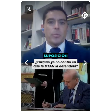
Notas Contratadas
Podcast
Gestión TV
Videos
Fotogalerías
gestion.pe
¿quiénes
Somos?
Términos
Y
Condiciones
Política
De
Privacidad