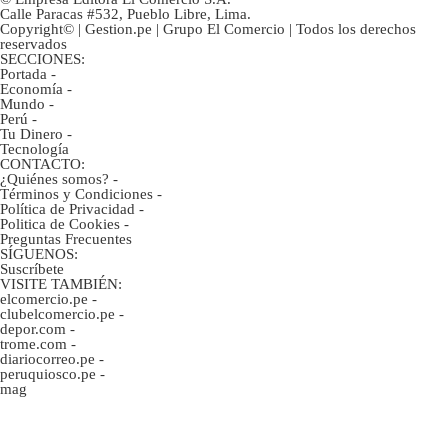
Calle Paracas #532, Pueblo Libre, Lima.
Copyright© | Gestion.pe | Grupo El Comercio | Todos los derechos
reservados
SECCIONES:
Portada
-
Economía
-
Mundo
-
Perú
-
Tu Dinero
-
Tecnología
CONTACTO:
¿Quiénes somos?
-
Términos y Condiciones
-
Política de Privacidad
-
Politica de Cookies
-
Preguntas Frecuentes
SÍGUENOS:
Suscríbete
VISITE TAMBIÉN:
elcomercio.pe
-
clubelcomercio.pe
-
depor.com
-
trome.com
-
diariocorreo.pe
-
peruquiosco.pe
-
mag