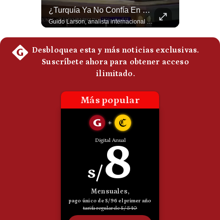
La Frontera Española Colapsa ¿Qué Está Pasando En Ceuta? | Gestión Mundo
¿Turquía Ya No Confía En Que La OTAN La Defenderá? | Gestión Mundo
Politica
De
La madrugada del 30 de julio de 2026 marcó un antes y un después en el Estrecho de Gibraltar. En cuestión de horas, cerca de 72.000 migrantes marroquíes ingresaron al territorio español de Ceuta, desbordando por completo a una ciudad de apenas 85.000 habitantes. En este video, explicamos los detalles de la emergencia humana y las ramificaciones geopolíticas del conflicto: la trampa de los rumores en redes sociales, el rol de Marruecos, el acercamiento de España a Argelia y la respuesta de la Unión Europea ante las amenazas de suspensión del Tratado Schengen. #Ceuta #España #Marruecos #Geopolitica #PedroSanchez #NoticiasInternacionales #Schengen #Europa #CrisisMigratoria 👉 Suscríbete y activa la campana para no perderte nuestro análisis diario. 🌎 Síguenos en nuestras redes sociales: 📌 Web oficial: https://gestion.pe/mundo/ 📌 LinkedIn: http://bit.ly/3HYIET0 📌 X (Twitter): http://bit.ly/4noZtX9 📌 TikTok: http://bit.ly/4evB6TO
Guido Larson, analista internacional plantea un escenario muy fuerte: Turquía estaría buscando nuevas garantías militares porque teme que la OTAN no responda si Israel llegara a atacarla. Luego aparece un elemento decisivo en el nuevo pacto regional: Pakistán es una potencia nuclear. 🚀 ¿Quieres entender el mundo sin ruido? Únete a nuestra comunidad y forma parte del cambio. #GestiónNewsroomLive #NoticiasGlobales #AnálisisGeopolítico #EconomíaMundial #IA #Geopolítica #LatinosEnUSA #NoticiasEnEspañol 👉 Suscríbete y activa la campana para no perderte nuestro análisis diario. 🌎 Síguenos en nuestras redes sociales: 📌 Web oficial: https://gestion.pe/mundo/ 📌 LinkedIn: http://bit.ly/3HYIET0 📌 X (Twitter): http://bit.ly/4noZtX9 📌 TikTok: http://bit.ly/4evB6TO
Cookies
Preguntas
Frecuentes