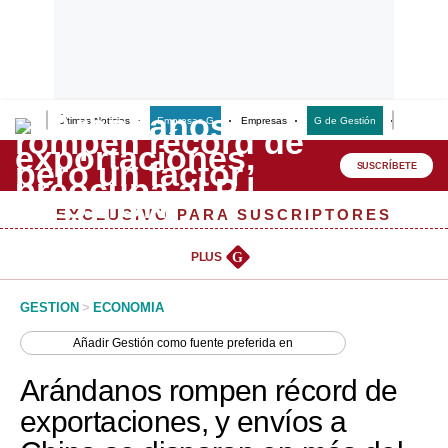
Últimas Noticias
Empresas G
Empresas
G de Gestión
Finanzas
Lo último
Peru Quiosco
SUSCRÍBETE
Portada
EXCLUSIVO PARA SUSCRIPTORES
Empresas
PLUS
G
Management & Empleo
GESTION
>
ECONOMIA
Economía
Añadir
Gestión
como fuente preferida en
Mercados
Arándanos rompen récord de
Perú
exportaciones, y envíos a
Política