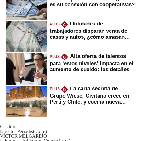
es su conexión con cooperativas?
Utilidades de
PLUS
G
trabajadores disparan venta de
casas y autos, ¿cómo amasan
tanta liquidez?
Alta oferta de talentos
PLUS
G
para ‘estos niveles’ impacta en el
aumento de sueldo: los detalles
La carta secreta de
PLUS
G
Grupo Wiese: Civitano crece en
Perú y Chile, y cocina nueva
marca
Gestión
Director Periodístico (e)
VÍCTOR MELGAREJO
© Empresa Editora El Comercio S.A.