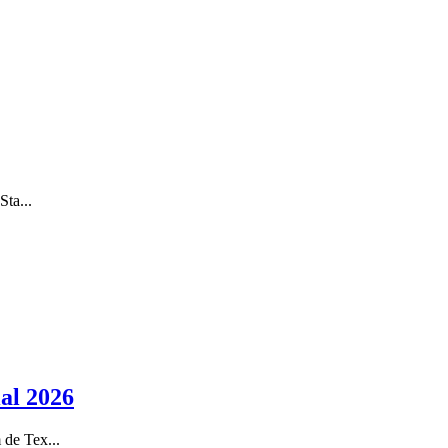
Sta...
ial 2026
 de Tex...