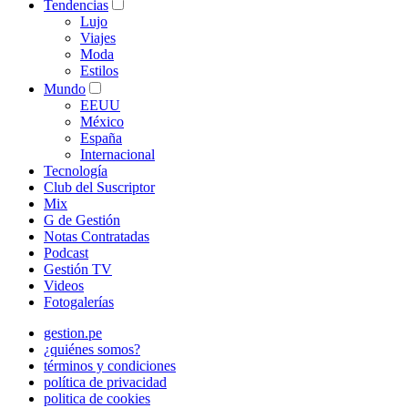
Tendencias
Lujo
Viajes
Moda
Estilos
Mundo
EEUU
México
España
Internacional
Tecnología
Club del Suscriptor
Mix
G de Gestión
Notas Contratadas
Podcast
Gestión TV
Videos
Fotogalerías
gestion.pe
¿quiénes somos?
términos y condiciones
política de privacidad
politica de cookies