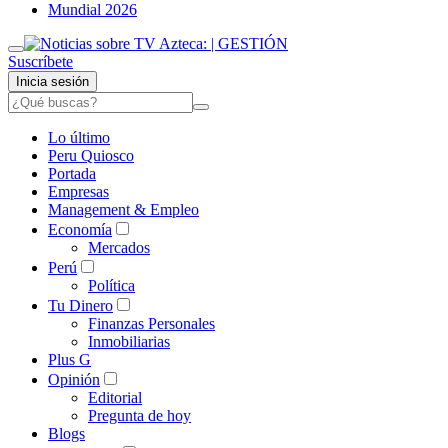
Mundial 2026
Suscríbete
Inicia sesión
Lo último
Peru Quiosco
Portada
Empresas
Management & Empleo
Economía
Mercados
Perú
Política
Tu Dinero
Finanzas Personales
Inmobiliarias
Plus G
Opinión
Editorial
Pregunta de hoy
Blogs