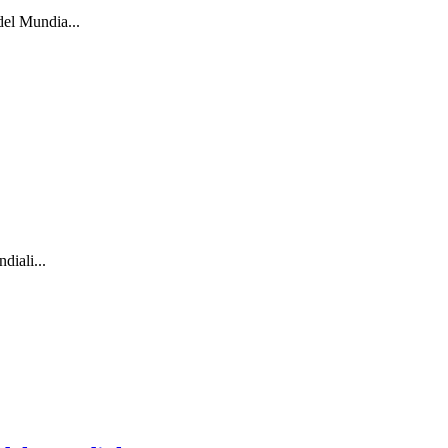
del Mundia...
diali...