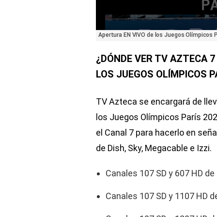
0
Apertura EN VIVO de los Juegos Olímpicos P
seconds
of
37
¿DÓNDE VER TV AZTECA 7 
seconds
Volume
90%
LOS JUEGOS OLÍMPICOS P
TV Azteca se encargará de lleva
los Juegos Olímpicos París 202
el Canal 7 para hacerlo en señ
de Dish, Sky, Megacable e Izzi.
Canales 107 SD y 607 HD de 
Canales 107 SD y 1107 HD d