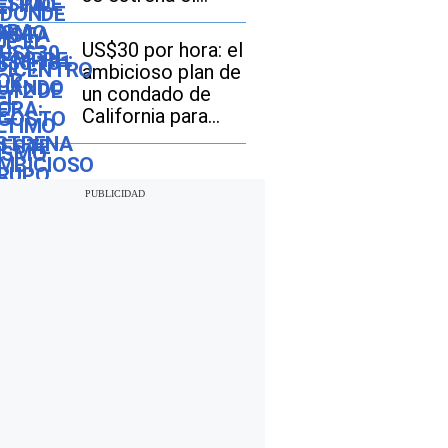
episodio final de la
serie “Cien años
US$30 por hora: el
de soledad” en
ambicioso plan de
Netflix
un condado de
California para
tener el salario
mínimo más alto
de EE. UU.