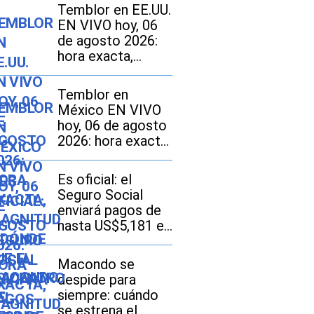
Temblor en EE.UU.
EN VIVO hoy, 06
de agosto 2026:
hora exacta,
magnitud y dónde
fue el epicentro
Temblor en
del último sismo
México EN VIVO
hoy, 06 de agosto
2026: hora exacta,
magnitud y dónde
fue el epicentro
Es oficial: el
del último sismo
Seguro Social
enviará pagos de
hasta US$5,181 el
12 de agosto a
este grupo de
Macondo se
ciudadanos
despide para
siempre: cuándo
se estrena el