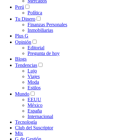
Mercados
Perú
Política
Tu Dinero
Finanzas Personales
Inmobiliarias
Plus G
Opinión
Editorial
Pregunta de hoy
Blogs
Tendencias
Lujo
Viajes
Moda
Estilos
Mundo
EEUU
México
España
Internacional
Tecnología
Club del Suscriptor
Mix
G de Gestión