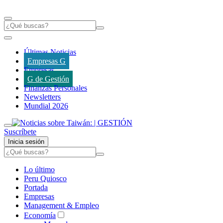
Últimas Noticias
Empresas G
Empresas
G de Gestión
Finanzas Personales
Newsletters
Mundial 2026
Suscríbete
Inicia sesión
Lo último
Peru Quiosco
Portada
Empresas
Management & Empleo
Economía