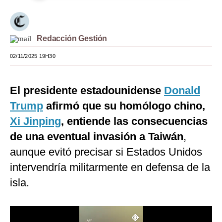
Moda
Estilos
Redacción Gestión
Mundo
02/11/2025 19H30
EEUU
El presidente estadounidense
Donald
México
Trump
afirmó que su homólogo chino,
España
Xi Jinping
, entiende las consecuencias
Internacional
de una eventual invasión a Taiwán
,
aunque evitó precisar si Estados Unidos
Tecnología
intervendría militarmente en defensa de la
Club del Suscriptor
isla.
Mix
G de Gestión