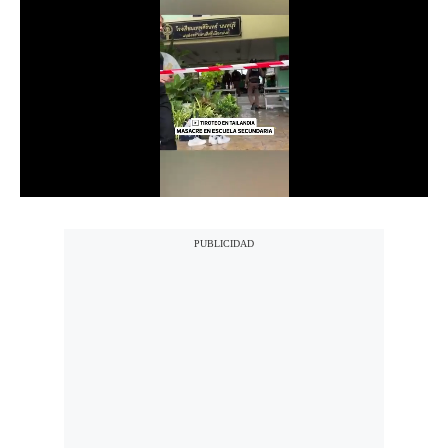
Notas Contratadas
Podcast
Gestión TV
Videos
Fotogalerías
gestion.pe
¿quiénes
Somos?
Términos
Y
Condiciones
Política
De
Privacidad