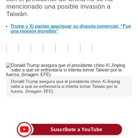
mencionado una posible invasión a
Tu Dinero
Taiwán.
Finanzas Personales
Trump y Xi pactan apaciguar su disputa comercial: “Fue
una reunión increíble”
Inmobiliarias
Plus G
Opinión
Editorial
Donald Trump asegura que el presidente chino Xi Jinping
Pregunta de hoy
sabe a qué se enfrentaría si intenta tomar Taiwán por la
fuerza. (Imagen: EFE)
Blogs
Tendencias
Únete a nuestro canal
Lujo
Suscríbete a YouTube
Viajes