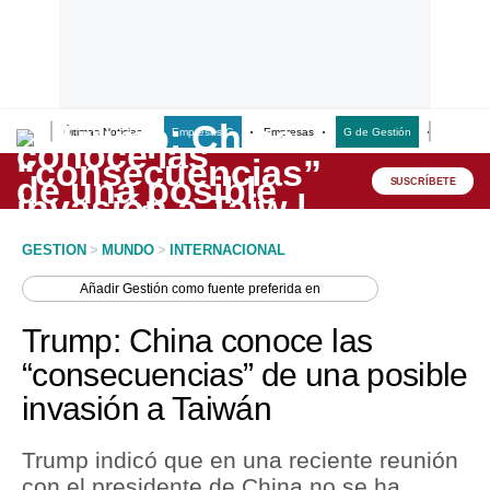
Últimas Noticias
Empresas G
Empresas
G de Gestión
Finanzas
Lo último
Peru Quiosco
SUSCRÍBETE
Portada
GESTION
>
MUNDO
>
INTERNACIONAL
Empresas
Añadir
Gestión
como fuente preferida en
Management & Empleo
Trump: China conoce las
Economía
“consecuencias” de una posible
invasión a Taiwán
Mercados
Perú
Trump indicó que en una reciente reunión
con el presidente de China no se ha
Política