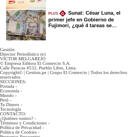
Sunat: César Luna, el
PLUS
G
primer jefe en Gobierno de
Fujimori, ¿qué 4 tareas se
marcan urgentes?
Gestión
Director Periodístico (e)
VÍCTOR MELGAREJO
© Empresa Editora El Comercio S.A.
Calle Paracas #532, Pueblo Libre, Lima.
Copyright© | Gestion.pe | Grupo El Comercio | Todos los derechos
reservados
SECCIONES:
Portada
-
Economía
-
Mundo
-
Perú
-
Tu Dinero
-
Tecnología
CONTACTO:
¿Quiénes somos?
-
Términos y Condiciones
-
Política de Privacidad
-
Politica de Cookies
-
Preguntas Frecuentes