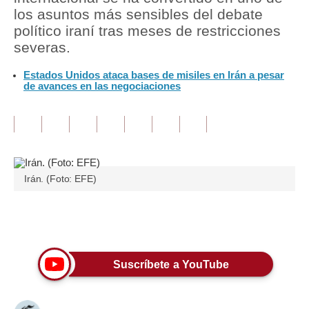
los asuntos más sensibles del debate
Tu Dinero
político iraní tras meses de restricciones
severas.
Finanzas Personales
Estados Unidos ataca bases de misiles en Irán a pesar
Inmobiliarias
de avances en las negociaciones
Plus G
Opinión
Editorial
Irán. (Foto: EFE)
Pregunta de hoy
Blogs
Únete a nuestro canal
Tendencias
Suscríbete a YouTube
Lujo
Viajes