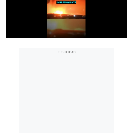
Notas Contratadas
Podcast
Gestión TV
Videos
Fotogalerías
gestion.pe
¿quiénes
Somos?
Términos
Y
Condiciones
Política
De
Privacidad