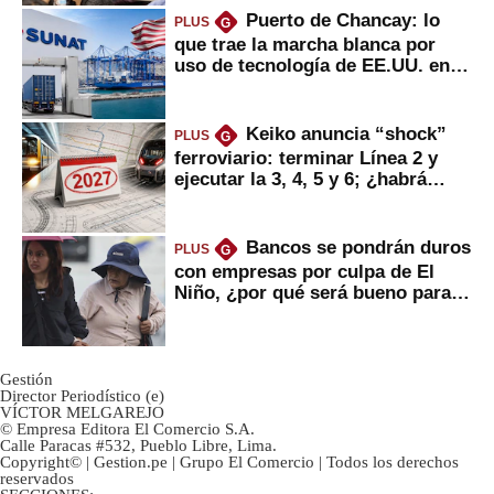
Puerto de Chancay: lo
PLUS
G
que trae la marcha blanca por
uso de tecnología de EE.UU. en
mercancías
Keiko anuncia “shock”
PLUS
G
ferroviario: terminar Línea 2 y
ejecutar la 3, 4, 5 y 6; ¿habrá
avances?
Bancos se pondrán duros
PLUS
G
con empresas por culpa de El
Niño, ¿por qué será bueno para
ahorristas?
Gestión
Director Periodístico (e)
VÍCTOR MELGAREJO
© Empresa Editora El Comercio S.A.
Calle Paracas #532, Pueblo Libre, Lima.
Copyright© | Gestion.pe | Grupo El Comercio | Todos los derechos
reservados