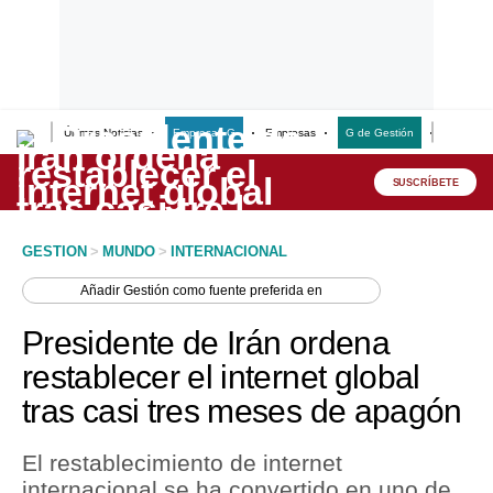
Últimas Noticias
Empresas G
Empresas
G de Gestión
Finanzas
Lo último
Peru Quiosco
SUSCRÍBETE
Portada
GESTION
>
MUNDO
>
INTERNACIONAL
Empresas
Añadir
Gestión
como fuente preferida en
Management & Empleo
Presidente de Irán ordena
Economía
restablecer el internet global
tras casi tres meses de apagón
Mercados
Perú
El restablecimiento de internet
internacional se ha convertido en uno de
Política