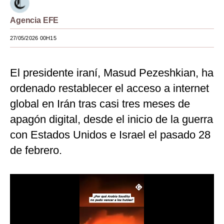
Moda
Agencia EFE
Estilos
27/05/2026 00H15
Mundo
El presidente iraní, Masud Pezeshkian, ha
EEUU
ordenado restablecer el acceso a internet
México
global en Irán tras casi tres meses de
España
apagón digital, desde el inicio de la guerra
con Estados Unidos e Israel el pasado 28
Internacional
de febrero.
Tecnología
Club del Suscriptor
Mix
G de Gestión