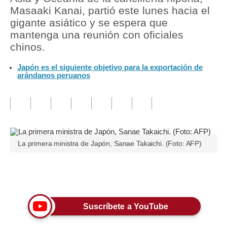
Masaaki Kanai, partió este lunes hacia el
Tu Dinero
gigante asiático y se espera que
mantenga una reunión con oficiales
Finanzas Personales
chinos.
Inmobiliarias
Japón es el siguiente objetivo para la exportación de
arándanos peruanos
Plus G
Opinión
Editorial
Pregunta de hoy
La primera ministra de Japón, Sanae Takaichi. (Foto: AFP)
Blogs
Únete a nuestro canal
Tendencias
Lujo
Suscríbete a YouTube
Viajes