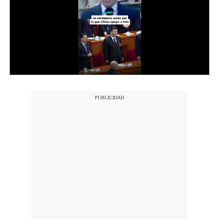
Notas Contratadas
Podcast
Gestión TV
Videos
Fotogalerías
gestion.pe
¿quiénes
Somos?
Términos
Y
Condiciones
Política
De
Privacidad