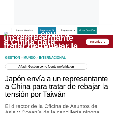
Últimas Noticias
Empresas G
Empresas
G de Gestión
Finanzas
Lo último
Peru Quiosco
SUSCRÍBETE
Portada
GESTION
>
MUNDO
>
INTERNACIONAL
Empresas
Añadir
Gestión
como fuente preferida en
Management & Empleo
Japón envía a un representante
Economía
a China para tratar de rebajar la
tensión por Taiwán
Mercados
Perú
El director de la Oficina de Asuntos de
Asia y Oceanía de la cancillería nipona,
Política