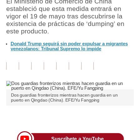
El Ministerio de Comercio de China
estableció que esta medida entrará en
Tu Dinero
vigor el 19 de mayo tras descubrirse la
existencia de prácticas de ‘dumping’ en
Finanzas Personales
este producto.
Inmobiliarias
Donald Trump seguirá sin poder expulsar a migrantes
venezolanos: Tribunal Supremo lo impide
Plus G
Opinión
Editorial
Pregunta de hoy
Dos guardias fronterizos mientras hacen guardia en un
Blogs
puerto en Qingdao (China). EFE/Yu Fangping
Tendencias
Únete a nuestro canal
Lujo
Viajes
Suscríbete a YouTube