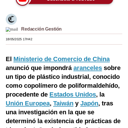
Moda
Estilos
Redacción Gestión
Mundo
18/05/2025 17H42
EEUU
México
El
Ministerio de Comercio de China
España
anunció que impondrá
aranceles
sobre
un tipo de plástico industrial, conocido
Internacional
como copolímero de poliformaldehído,
Tecnología
procedente de
Estados Unidos
, la
Club del Suscriptor
Unión Europea
,
Taiwán
y
Japón
, tras
una investigación en la que se
Mix
determinó la existencia de prácticas de
G de Gestión