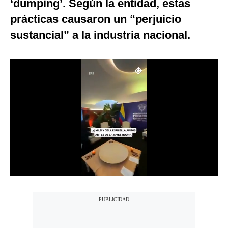
‘dumping’. Según la entidad, estas
Notas Contratadas
prácticas causaron un “perjuicio
Podcast
sustancial” a la industria nacional.
Gestión TV
Videos
Fotogalerías
gestion.pe
¿quiénes
Somos?
Términos
Y
Condiciones
Política
De
Privacidad