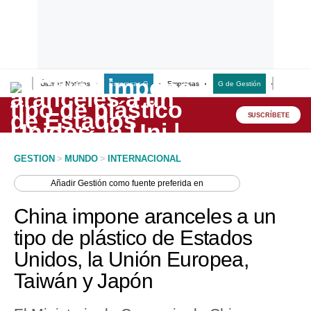
Últimas Noticias
Empresas G
Empresas
G de Gestión
Finanzas
Lo último
Peru Quiosco
SUSCRÍBETE
Portada
GESTION
>
MUNDO
>
INTERNACIONAL
Empresas
Añadir
Gestión
como fuente preferida en
Management & Empleo
China impone aranceles a un
Economía
tipo de plástico de Estados
Unidos, la Unión Europea,
Mercados
Taiwán y Japón
Perú
Política