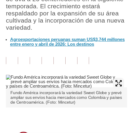
temporada. El crecimiento estará
Tu Dinero
respaldado por la expansión de su área
cultivada y la incorporación de una nueva
Finanzas Personales
variedad.
Inmobiliarias
Agroexportaciones peruanas suman US$3,744 millones
entre enero y abril de 2026: Los destinos
Plus G
Opinión
Editorial
Pregunta de hoy
Fundo América incorporará la variedad Sweet Globe y prevé
Blogs
ampliar sus envíos hacia mercados como Colombia y países
de Centroamérica. (Foto: Mincetur)
Tendencias
Lujo
Únete a nuestro canal
Viajes