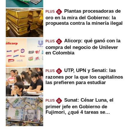
Plantas procesadoras de
PLUS
G
oro en la mira del Gobierno: la
propuesta contra la minería ilegal
Alicorp: qué ganó con la
PLUS
G
compra del negocio de Unilever
en Colombia
UTP, UPN y Senati: las
PLUS
G
razones por la que los capitalinos
las prefieren para estudiar
Sunat: César Luna, el
PLUS
G
primer jefe en Gobierno de
Fujimori, ¿qué 4 tareas se
marcan urgentes?