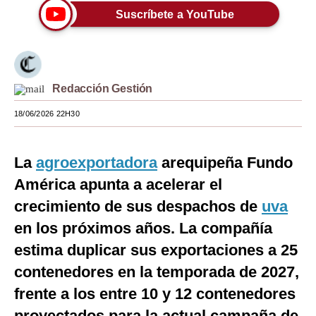
Suscríbete a YouTube
Moda
Estilos
Mundo
Redacción Gestión
EEUU
18/06/2026 22H30
México
La
agroexportadora
arequipeña Fundo
España
América apunta a acelerar el
Internacional
crecimiento de sus despachos de
uva
Tecnología
en los próximos años. La compañía
Club del Suscriptor
estima duplicar sus exportaciones a 25
contenedores en la temporada de 2027,
Mix
frente a los entre 10 y 12 contenedores
G de Gestión
proyectados para la actual campaña de