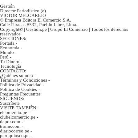
Gestión
Director Periodístico (e)
VÍCTOR MELGAREJO
© Empresa Editora El Comercio S.A.
Calle Paracas #532, Pueblo Libre, Lima.
Copyright© | Gestion.pe | Grupo El Comercio | Todos los derechos
reservados
SECCIONES:
Portada
-
Economía
-
Mundo
-
Perú
-
Tu Dinero
-
Tecnología
CONTACTO:
¿Quiénes somos?
-
Términos y Condiciones
-
Política de Privacidad
-
Politica de Cookies
-
Preguntas Frecuentes
SÍGUENOS:
Suscríbete
VISITE TAMBIÉN:
elcomercio.pe
-
clubelcomercio.pe
-
depor.com
-
trome.com
-
diariocorreo.pe
-
peruquiosco.pe
-