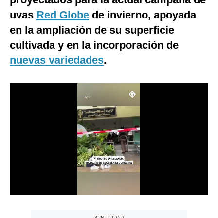
Notas Contratadas
uvas
Red Globe
de invierno, apoyada
en la ampliación de su superficie
Podcast
cultivada y en la incorporación de
Gestión TV
nuevas variedades
.
Videos
Fotogalerías
gestion.pe
¿quiénes
Somos?
Términos
Y
Condiciones
Política
De
Privacidad