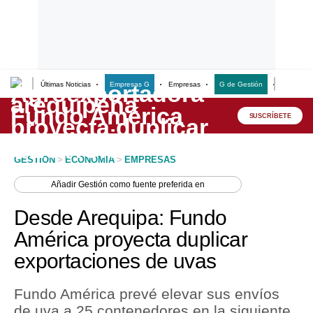
Últimas Noticias
Empresas G
Empresas
G de Gestión
Finanzas
Lo último
Peru Quiosco
SUSCRÍBETE
Portada
GESTION
>
ECONOMIA
>
EMPRESAS
Empresas
Añadir
Gestión
como fuente preferida en
Management & Empleo
Desde Arequipa: Fundo
Economía
América proyecta duplicar
exportaciones de uvas
Mercados
Perú
Fundo América prevé elevar sus envíos
de uva a 25 contenedores en la siguiente
Política