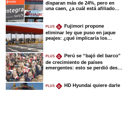
disparan más de 24%, pero en
una caen, ¿a cuál está afiliado
usted?
Fujimori propone
PLUS
G
eliminar ley que puso en jaque
peajes: ¿qué implicaría los
usuarios?
Perú se “bajó del barco”
PLUS
G
de crecimiento de países
emergentes: esto se perdió desde
2022
HD Hyundai quiere darle
PLUS
G
un giro a la industria naval en
Perú: los 2 grandes pasos que
daría
Peruanos que venden
PLUS
G
propiedades, reciben herencia o
utilidades: ¿cuál es su nueva