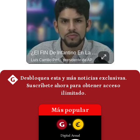
Politica
De
Cookies
Preguntas
Frecuentes
NOTICIAS DE ÚLTIMA HORA: EE.UU. Se Queda Sin Misiles En Medio Oriente
¿El FIN De Infantino En La FIFA? El Grave Pronóstico Sobre Su Renuncia | #EnClaveEconómica
NOTICIAS DE ÚLTIMA HORA: 1️⃣ EE.UU.: Habría gastado casi el 80% de sus misiles más avanzados (THAAD), un factor clave en las decisiones de Donald Trump frente a Irán. 2️⃣ Argentina y Brasil: Tensión diplomática escala; Brasil solicita el regreso del embajador argentino tras fuertes declaraciones de Javier Milei. 3️⃣ México: Asesinan al influencer César Gastélum a balazos durante una transmisión en vivo en Culiacán, Sinaloa. 4️⃣ Alemania: Ataque con dron explosivo obliga a suspender el aeropuerto de Leipzig, punto logístico clave de la OTAN para enviar material a Ucrania. ¿Qué noticia te parece la más impactante del día? ¡Te leo en los comentarios! 👇 #EEUU #JavierMilei #CesarGastelum #Alemania #Noticias #UltimaHora #NoticiasDelDia 🚀 ¿Quieres entender el mundo sin ruido? Únete a nuestra comunidad y forma parte del cambio. #GestiónNewsroomLive #NoticiasGlobales #AnálisisGeopolítico #EconomíaMundial #IA #Geopolítica #LatinosEnUSA #NoticiasEnEspañol 👉 Suscríbete y activa la campana para no perderte nuestro análisis diario. 🌎 Síguenos en nuestras redes sociales: 📌 Web oficial: https://gestion.pe/mundo/ 📌 LinkedIn: http://bit.ly/3HYIET0 📌 X (Twitter): http://bit.ly/4noZtX9 📌 TikTok: http://bit.ly/4evB6TO
Luis Carrillo Pinto, presidente de APEMD pronostica meses muy difíciles para Infantino y sostiene que una mayor presión de la UEFA, junto con nuevas investigaciones periodísticas, podría llevarlo a dimitir. También menciona renuncias internas y acusaciones de que el proyecto fue impulsado por una sola persona. #GianniInfantino #FIFA #UEFA #LuisCarrilloPinto #APEMD #Futbol #NoticiasDeportivas #Mundial #Shorts 👉 Suscríbete y activa la campana para no perderte nuestro análisis diario. 🌎 Síguenos en nuestras redes sociales: 📌 Web oficial: https://gestion.pe/mundo/ 📌 LinkedIn: http://bit.ly/3HYIET0 📌 X (Twitter): http://bit.ly/4noZtX9 📌 TikTok: http://bit.ly/4evB6TO