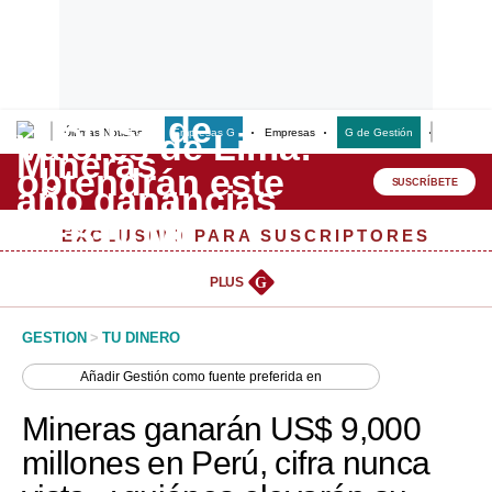
Últimas Noticias
Empresas G
Empresas
G de Gestión
Finanzas
Lo último
Peru Quiosco
SUSCRÍBETE
Portada
EXCLUSIVO PARA SUSCRIPTORES
Empresas
PLUS
G
Management & Empleo
GESTION
>
TU DINERO
Economía
Añadir
Gestión
como fuente preferida en
Mercados
Mineras ganarán US$ 9,000
Perú
millones en Perú, cifra nunca
Política