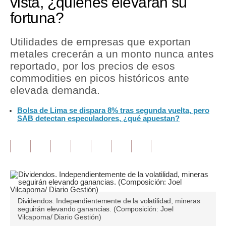
vista, ¿quiénes elevarán su
fortuna?
Tu Dinero
Finanzas Personales
Utilidades de empresas que exportan
metales crecerán a un monto nunca antes
Inmobiliarias
reportado, por los precios de esos
commodities en picos históricos ante
Plus G
elevada demanda.
Opinión
Bolsa de Lima se dispara 8% tras segunda vuelta, pero
SAB detectan especuladores, ¿qué apuestan?
Editorial
Pregunta de hoy
Blogs
Tendencias
Lujo
Dividendos. Independientemente de la volatilidad, mineras
seguirán elevando ganancias. (Composición: Joel
Vilcapoma/ Diario Gestión)
Viajes