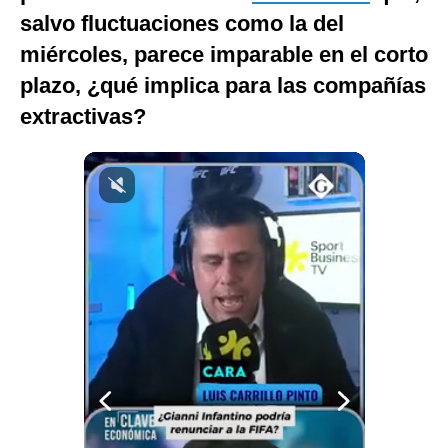
salvo fluctuaciones como la del
Notas Contratadas
miércoles, parece imparable en el corto
Podcast
plazo, ¿qué implica para las compañías
Gestión TV
extractivas?
Videos
Fotogalerías
gestion.pe
¿quiénes
Somos?
Términos
Y
Condiciones
Política
De
Privacidad