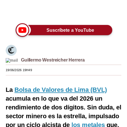
Moda
Únete a nuestro canal
Estilos
Suscríbete a YouTube
Mundo
EEUU
México
Guillermo Westreicher Herrera
España
19/06/2026 19H49
Internacional
Tecnología
La
Bolsa de Valores de Lima (BVL)
acumula en lo que va del 2026 un
Club del Suscriptor
rendimiento de dos dígitos. Sin duda, el
Mix
sector minero es la estrella, impulsado
G de Gestión
por un ciclo alcista de
los metales
que,