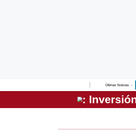
Lo último
Peru Quiosco
Portada
Empresas
Management & Empleo
Economía
Últimas Noticias
Mercados
Perú
Política
Tu Dinero