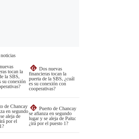
 noticias
G
Dos nuevas
financieras tocan la
puerta de la SBS, ¿cuál
es su conexión con
cooperativas?
G
Puerto de Chancay
se afianza en segundo
lugar y se aleja de Paita:
¿irá por el puesto 1?