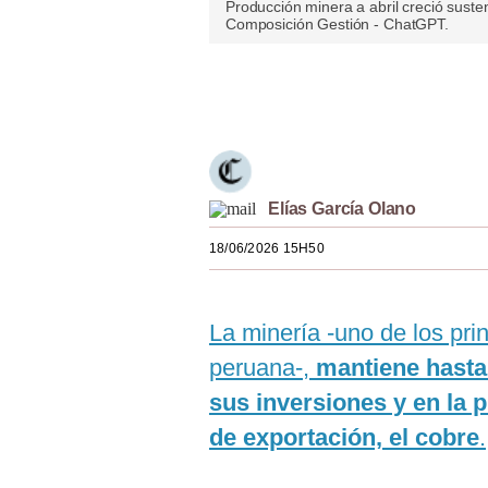
Producción minera a abril creció susten
Estilos
Composición Gestión - ChatGPT.
Mundo
Únete a nuestro canal
EEUU
México
España
Elías García Olano
Internacional
18/06/2026 15H50
Tecnología
Club del Suscriptor
La minería -uno de los pr
peruana-,
mantiene hasta
Mix
sus inversiones y en la 
G de Gestión
de exportación, el cobre
.
Notas Contratadas