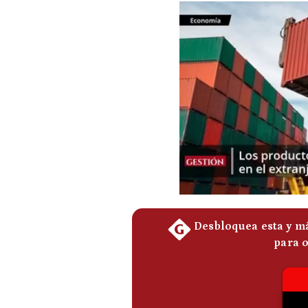
Podcast
Gestión TV
Videos
Fotogalerías
gestion.pe
¿quiénes
Somos?
Términos
Y
Condiciones
Política
De
Privacidad
Politica