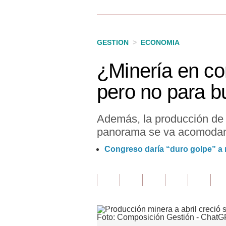
Finanzas Personales
Inmobiliarias
GESTION
>
ECONOMIA
Plus G
¿Minería en co
Opinión
pero no para b
Editorial
Pregunta de hoy
Además, la producción de 
panorama se va acomodan
Blogs
Congreso daría “duro golpe” a 
Tendencias
Lujo
Viajes
Moda